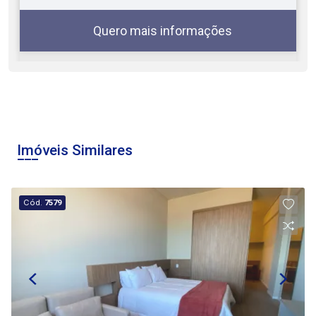
você?
Quero mais informações
08
09:00
Aug/Sat
Imóveis Similares
10:00
Cód.
7579
11:00
Continuar