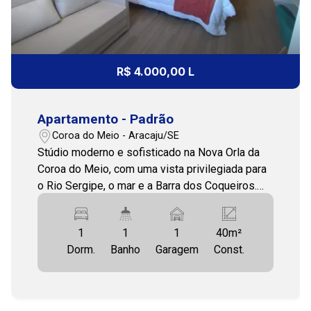
R$ 4.000,00 L
Apartamento - Padrão
Coroa do Meio - Aracaju/SE
Stúdio moderno e sofisticado na Nova Orla da
Coroa do Meio, com uma vista privilegiada para
o Rio Sergipe, o mar e a Barra dos Coqueiros.
Um imóvel pensado para quem busca conforto,
praticidade e qualidade de vida em uma das
1
1
1
40m²
regiões mais valorizadas de Aracaju. O
Dorm.
Banho
Garagem
Const.
apartamento conta com ambientes bem
planejados e excelente aproveitamento de
espaço, dispondo de cama queen, armários
planejados, ar-condicionado, cozinha completa e