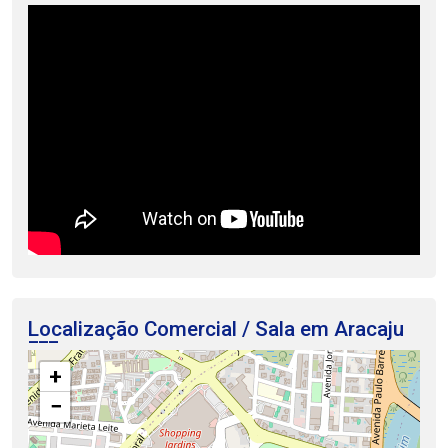
Localização Comercial / Sala em Aracaju
+
−