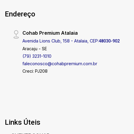
WhatsApp abaixo. Nossa equipe está pronta
para te ajudar! - F-CLASS Cohab Premium
Endereço
Imobiliária PJ 208
Cohab Premium Atalaia
Avenida Lions Club, 158 - Atalaia, CEP:
48030-902
Aracaju - SE
(79) 3231-1010
faleconosco@cohabpremium.com.br
Creci: PJ208
Links Úteis