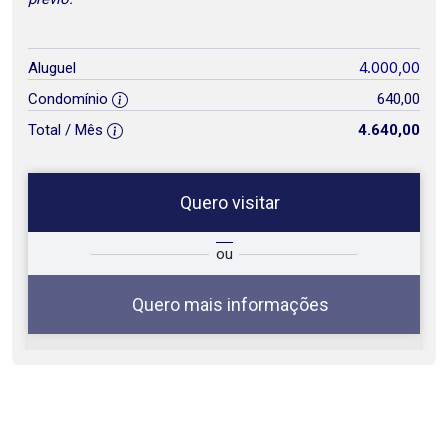
4.000,00
Aluguel
Condomínio
640,00
Total / Mês
4.640,00
Quero visitar
ta
Qual o melhor dia e horário para
ou
você?
Quero mais informações
07
09:00