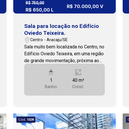
R$ 750,00
R$ 70.000,00 V
R$ 650,00 L
Sala para locação no Edifício
Oviedo Teixeira.
Centro - Aracaju/SE
Sala muito bem localizada no Centro, no
Edifício Oviedo Teixeira, em uma região
de grande movimentação, próxima ao
Calçadão das Laranjeiras e João
Pessoa. Ao redor, você encontra lojas,
1
40 m²
restaurantes, farmácias e fácil acesso
Banho
Const.
ao transporte público. - É o espaço
ideal para instalar seu negócio com
praticidade, visibilidade e excelente
fluxo de pessoas. - Perfeita para
começar com o pé direito! Para mais
Cód.
1028
detalhes sobre o imóvel e para agendar