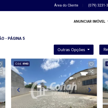
Área do Cliente
|
(079) 3231-
ANUNCIAR IMÓVEL
O - PÁGINA 5
Outras Opções
Re
Cód.
4940