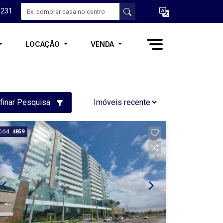
3231
LOCAÇÃO
VENDA
finar Pesquisa
Cód.
4859