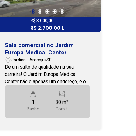
R$ 3.000,00
R$ 2.700,00 L
Sala comercial no Jardim
Europa Medical Center
Jardins - Aracaju/SE
Dê um salto de qualidade na sua
carreira! O Jardim Europa Medical
Center não é apenas um endereço, é o
centro médico estratégico de Aracaju,
feito para o sucesso do seu negócio.
1
30 m²
Confira os diferenciais que garantem a
Banho
Const.
melhor localização: Detalhes do Imóvel
Esta sala possui 30m² e está na
privilegiada posição Leste Traga sua
clínica ou consultório para um ambiente