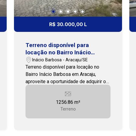
R$ 30.000,00 L
Terreno disponível para
locação no Bairro Inácio
Barbosa em Aracaju
Inácio Barbosa - Aracaju/SE
Terreno disponível para locação no
Bairro Inácio Barbosa em Aracaju,
aproveite a oportunidade de adquirir ou
alugar este terreno de 1.256m²,
localizado no coração do bairro Inácio
1256.86 m²
Barbosa, uma das áreas mais bem
Terreno
posicionadas e dinâmicas de Aracaju.
Com uma localização estratégica, o
terreno está situado próximo ao Assaí
Atacadista da Av. Adélia Franco e à