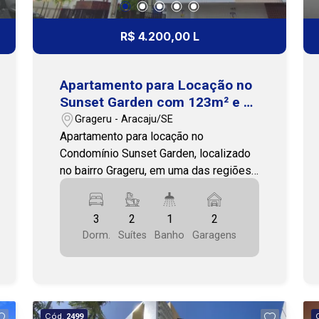
em uma galeria movimentada e
preparada para receber sua empresa
R$ 4.200,00 L
com praticidade. Agende uma visita
com nossos especialistas. Cohab
Premium Imobiliária - PJ 208 (79)
Apartamento para Locação no
3231-3231 / WhatsApp (79) 99175-
Sunset Garden com 123m² e 2
0072
Vagas no Grageru
Grageru - Aracaju/SE
Apartamento para locação no
Condomínio Sunset Garden, localizado
no bairro Grageru, em uma das regiões
mais práticas e valorizadas de Aracaju.
O imóvel está ao lado da Doceria
3
2
1
2
Helena Rabelo e próximo ao Shopping
Dorm.
Suítes
Banho
Garagens
Jardins, escolas, agências bancárias,
delicatessens, postos de
combustíveis, farmácias,
supermercados, praças para atividades
físicas e com fácil acesso ao
Cód.
2499