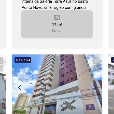
interna da Galeria Terra Azul, no bairro
Ponto Novo, uma região com grande
circulação de pessoas e veículos, ideal
para quem busca visibilidade, fácil
12 m²
acesso e praticidade para receber
Const.
clientes. Com 12m², o espaço possui
uma distribuição funcional, permitindo
melhor aproveitamento da área interna
e adaptação para diferentes tipos de
atividades, como escritório,
Cód.
4174
atendimento comercial, consultório,
estética, serviços administrativos,
entre outros segmentos. A localização
conta com uma variedade de comércios
e serviços ao redor, como restaurantes,
farmácias, clínicas, lojas e outras
conveniências, tornando o ponto ainda
mais estratégico para o dia a dia do seu
negócio. Uma sala bem posicionada,