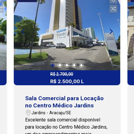
transporte público. Com 123m², posição
solar Leste e ambientes amplos e bem
distribuídos, o apartamento oferece
conforto, funcionalidade e praticidade
para o dia a dia. A unidade dispõe de 3
quartos, sendo 2 suítes, sala completa
com ar-condicionado, cozinha completa
com armários, banheiro social, área de
serviço, varanda, dependência com
armários e 2 vagas de garagem. Uma
excelente opção para quem busca
R$ 2.700,00
morar com conforto, em localização
R$ 2.500,00 L
privilegiada e próximo a diversas
conveniências. Para mais informações
Sala Comercial para Locação
ou para agendar uma visita, entre em
no Centro Médico Jardins
contato, nossa equipe está pronta para
Jardins - Aracaju/SE
te atender! Cohab Premium Imobiliária -
Excelente sala comercial disponível
PJ 208 (79) 3231-3231
para locação no Centro Médico Jardins,