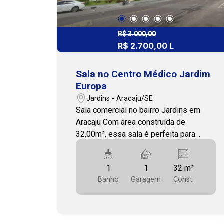
R$ 3.000,00
R$ 2.700,00 L
Sala no Centro Médico Jardim
Europa
Jardins - Aracaju/SE
Sala comercial no bairro Jardins em
Aracaju Com área construída de
32,00m², essa sala é perfeita para
quem busca um espaço confortável e
funcional para o seu negócio. Jardim
1
1
32 m²
Europa Medical Center, localizado no
Banho
Garagem
Const.
Bairro Jardins, atrás do Hospital
Primavera e próximo ao shopping da
região. Sala na posição Sul com 32m².
Para mais detalhes sobre os imóveis e