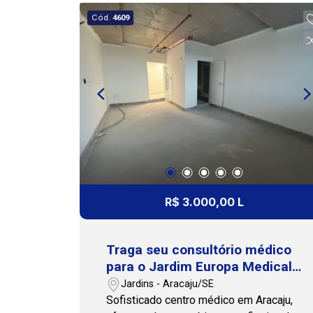
para agendar uma visita, clique no ícone
Cód.
4609
do WhatsApp abaixo. Nossa equipe
está pronta para te ajudar! Cohab
Premium Imobiliária - PJ 208
R$ 3.000,00 L
Traga seu consultório médico
para o Jardim Europa Medical
Center, o mais novo centro
Jardins - Aracaju/SE
médico de Aracaju.
Sofisticado centro médico em Aracaju,