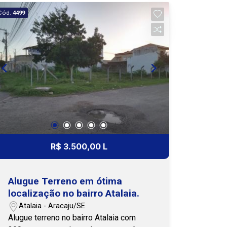
de infraestrutura completa e alto fluxo
Cód.
4499
de clientes qualificados. Para mais
detalhes sobre o imóvel e para agendar
uma visita, clique no ícone do
WhatsApp abaixo. Nossa equipe está
pronta para te ajudar! Cohab Premium
Imobiliária - PJ 208
R$ 3.500,00 L
Alugue Terreno em ótima
localização no bairro Atalaia.
Atalaia - Aracaju/SE
Alugue terreno no bairro Atalaia com