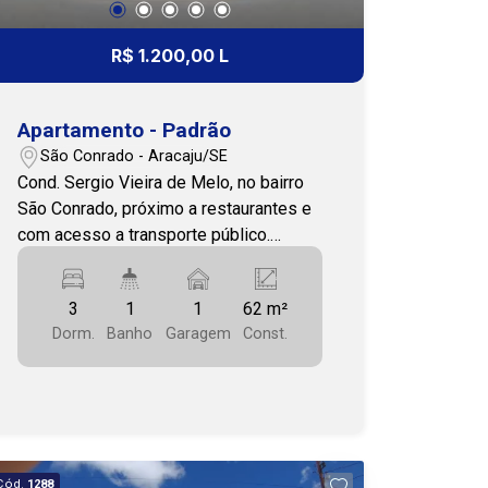
R$ 1.200,00 L
Apartamento - Padrão
São Conrado - Aracaju/SE
Cond. Sergio Vieira de Melo, no bairro
São Conrado, próximo a restaurantes e
com acesso a transporte público.
Imóvel com 3 quartos, sala ampla,
cozinha, wc social, área de serviço e
3
1
1
62 m²
garagem. Cohab Premium Imobiliária -
Dorm.
Banho
Garagem
Const.
PJ 208 79 3231-3231
Cód.
1288