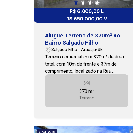
abaixo. Nossa equipe está pronta para
R$ 6.000,00 L
te ajudar! Cohab Premium Imobiliária -
PJ 208
R$ 650.000,00 V
Alugue Terreno de 370m² no
Bairro Salgado Filho
Salgado Filho - Aracaju/SE
Terreno comercial com 370m² de área
total, com 10m de frente e 37m de
comprimento, localizado na Rua
Professor Figueiredo Martins, no bairro
Salgado Filho. A região é altamente
370 m²
estratégica, com alto fluxo de veículos
Terreno
e pessoas, oferecendo excelente
visibilidade para o seu negócio. Frente
Nordeste, murado, perfeito para iniciar
um novo negócio. Para mais detalhes
sobre os imóveis e para agendar uma
Cód.
2588