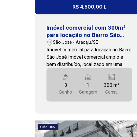
R$ 4.500,00 L
Imóvel comercial com 300m²
para locação no Bairro São
José
São José - Aracaju/SE
Imóvel comercial para locação no Bairro
São José Imóvel comercial amplo e
bem distribuído, localizado em uma
região estratégica do Bairro São José,
em Aracaju, muito próximo ao limite
3
1
300 m²
com o Centro. A localização oferece
Banho
Garagem
Const.
fácil acesso às principais vias da
cidade, além de proximidade com
clínicas, escritórios, bancos,
restaurantes, farmácias e diversos
serviços. Com 300m² e posição solar
Cód.
1051
Sul, o imóvel possui ambientes