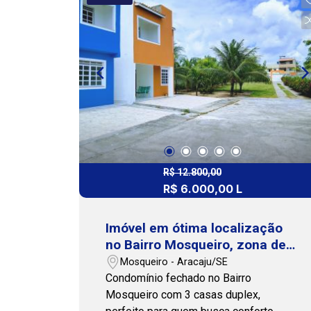
visita, clique no ícone do WhatsApp
abaixo. Nossa equipe está pronta para
te ajudar! Cohab Premium Imobiliária -
PJ 208.
R$ 12.800,00
R$ 6.000,00 L
Imóvel em ótima localização
no Bairro Mosqueiro, zona de
expansão.
Mosqueiro - Aracaju/SE
Condomínio fechado no Bairro
Mosqueiro com 3 casas duplex,