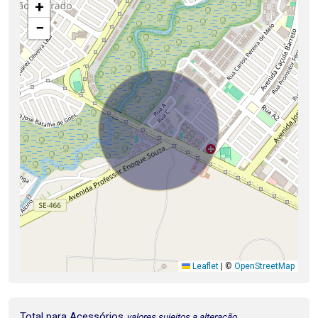
+
−
Leaflet
|
©
OpenStreetMap
Total para Acessórios
valores sujeitos a alteração.