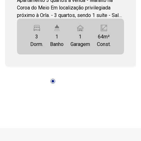
Apartamento 3 quartos à venda - Maralto na
Coroa do Meio Em localização privilegiada
próximo à Orla. - 3 quartos, sendo 1 suíte - Sala
17:00
de estar/jantar integrada à varanda - Cozinha
funcional com área de serviço - Banheiro social
3
1
1
64m²
- 1 vaga de garagem - Posição Leste/Sul
Dorm.
Banho
Garagem
Const.
Imóvel ainda em construção Entrega prevista:
Maio/2026 O condomínio contará com área de
lazer completa, segurança e estrutura moderna,
ideal para morar ou investir. Excelente
oportunidade de valorização! Entre em contato
para mais informações. 79 3231-3231 COHAB
PREMIUM IMOBILIARIA PJ 208