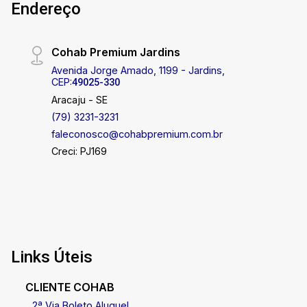
Endereço
Cohab Premium Jardins
Avenida Jorge Amado, 1199 - Jardins,
CEP:
49025-330
Aracaju - SE
(79) 3231-3231
faleconosco@cohabpremium.com.br
Creci: PJ169
Links Úteis
CLIENTE COHAB
2ª Via Boleto Aluguel