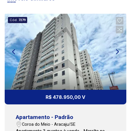
12:00
Cód.
7279
13:00
14:00
15:00
R$ 478.950,00 V
Apartamento - Padrão
16:00
Coroa do Meio - Aracaju/SE