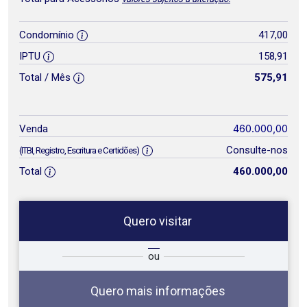
Condomínio
417,00
IPTU
158,91
Total / Mês
575,91
460.000,00
Venda
Consulte-nos
(ITBI, Registro, Escritura e Certidões)
Total
460.000,00
Quero visitar
ta
Qual o melhor dia e horário para
ou
você?
Quero mais informações