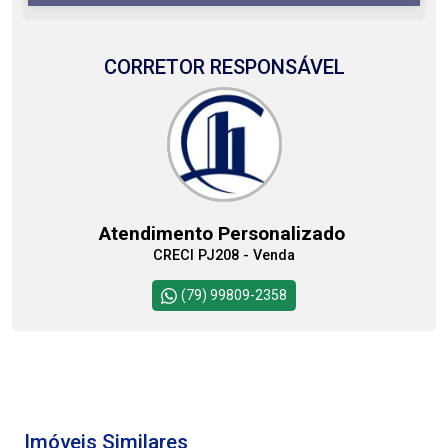
CORRETOR RESPONSÁVEL
07
08:00
Aug/Fri
08
09:00
Atendimento Personalizado
Aug/Sat
CRECI PJ208 - Venda
10:00
Continuar
(79) 99809-2358
11:00
Imóveis Similares