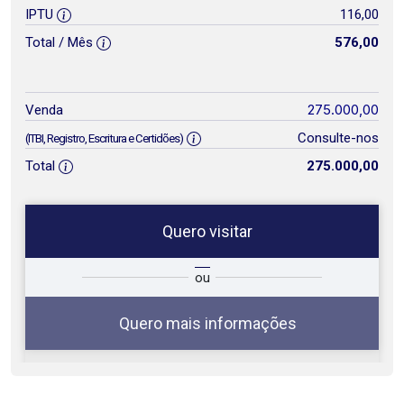
IPTU
116,00
Total / Mês
576,00
275.000,00
Venda
Consulte-nos
(ITBI, Registro, Escritura e Certidões)
Total
275.000,00
Quero visitar
ta
Qual o melhor dia e horário para
ou
você?
Quero mais informações