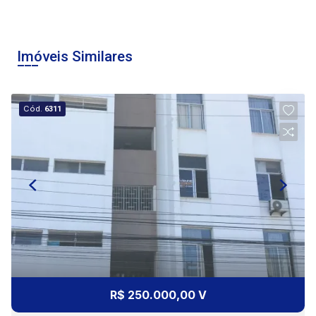
10
08:00
Aug/Mon
Imóveis Similares
11
09:00
Cód.
6311
Aug/Tue
10:00
Continuar
11:00
12:00
R$ 250.000,00 V