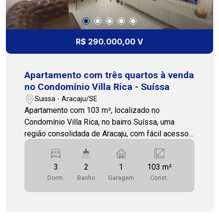
busca um apartamento amplo, bem localizado e
com lazer completo. Agende sua visita! Entre em
contato e agende uma visita, nossa equipe está
pronta para te atender. Cohab Premium - (79)
R$ 290.000,00 V
3231-3231
Apartamento com três quartos à venda
no Condomínio Villa Rica - Suíssa
Suissa - Aracaju/SE
Apartamento com 103 m², localizado no
Condomínio Villa Rica, no bairro Suíssa, uma
região consolidada de Aracaju, com fácil acesso
às principais vias da cidade e próximo a
supermercados, farmácias, escolas, academias e
3
2
1
103 m²
diversos serviços. O imóvel dispõe de três
Dorm.
Banho
Garagem
Const.
quartos, banheiro social, sala de estar integrada à
sala de jantar, varanda, cozinha funcional e
dependência completa de empregada,
proporcionando mais praticidade para o dia a dia.