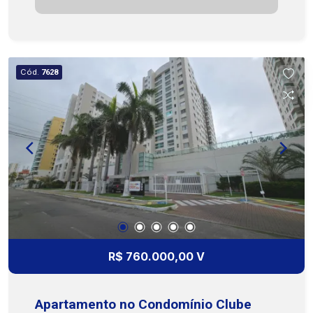
de 2 quartos, sendo 1 suíte, banheiro social, sala
de estar e jantar, cozinha e área de serviço. Conta
ainda com 1 vaga de garagem, trazendo mais
comodidade para os moradores. O condomínio
Cód.
7628
oferece uma boa estrutura de lazer, com
brinquedoteca, salão de festas, salão de jogos,
piscina adulto e infantil, quadra, parque infantil e
academia, proporcionando conforto e opções de
lazer para toda a família. Uma ótima oportunidade
para quem deseja comprar um imóvel funcional,
bem distribuído e em condomínio com lazer.
Agende uma visita e conheça de perto essa
oportunidade, nossa equipe está pronta para te
atender. Cohab Premium Imobiliária - PJ 208
(79)3231-3231
R$ 760.000,00 V
Apartamento no Condomínio Clube