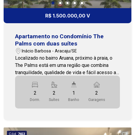
Cohab premium - (79) 3231-3231
R$ 1.500.000,00 V
Apartamento no Condomínio The
Palms com duas suítes
Inácio Barbosa - Aracaju/SE
Localizado no bairro Aruana, próximo à praia, o
The Palms está em uma região que combina
tranquilidade, qualidade de vida e fácil acesso a
comércios, serviços e às principais vias da
cidade. Este apartamento novo, em fase de
2
2
1
2
construção, é uma excelente opção para quem
Dorm.
Suítes
Banho
Garagens
busca conforto e modernidade. Com 112 m² de
área privativa e posição solar norte/leste, o
imóvel dispõe de duas salas, duas varandas,
sendo uma integrada à sala e outra privativa em
uma das suítes, cozinha, área de serviço, duas
Cód.
7653