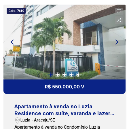
supermercados, padarias, restaurantes, escolas
e demais serviços essenciais para o dia a dia,
Cód.
7610
garantindo mais comodidade e qualidade de vida.
O condomínio conta com salão de festas e
espaço gourmet, oferecendo opções para
momentos de lazer e confraternização. Uma
excelente oportunidade para quem procura um
apartamento espaçoso, bem localizado e com
fácil acesso às principais conveniências da
região. Entre em contato e agende sua visita,
nossa equipe está pronta para te atender. Cohab
Premium Imobiliária - PJ 208 (79) 3231-3231 /
WhatsApp (79) 99175-0071
R$ 550.000,00 V
Apartamento à venda no Luzia
Residence com suíte, varanda e lazer
completo
Luzia - Aracaju/SE
Apartamento à venda no Condomínio Luzia