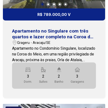
uma visita, nossa equipe está pronta para te
atender! Cohab Premium Imobiliária - PJ 208 (79)
3231-1010
R$ 789.000,00 V
Apartamento no Singulare com três
quartos e lazer completo na Coroa do
Meio
Grageru - Aracaju/SE
Apartamento no Condomínio Singulare, localizado
na Coroa do Meio, em uma região privilegiada de
Aracaju, próxima às praias, Orla de Atalaia,
Shopping RioMar, supermercados, restaurantes e
diversos serviços. O imóvel possui três quartos,
3
2
2
3
sendo duas suítes, dois banheiros sociais, sala,
Dorm.
Suítes
Banho
Garagens
varanda, cozinha, área de serviço e três vagas de
garagem, com ambientes bem distribuídos e
funcionais. O condomínio oferece portaria 24h,
brinquedoteca, salão de festas, salão de jogos,
piscina adulto e infantil, quadra, parque infantil,