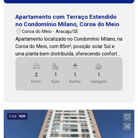
Apartamento com Terraço Estendido
no Condomínio Milano, Coroa do Meio
Coroa do Meio - Aracaju/SE
Apartamento localizado no Condomínio Milano, na
Coroa do Meio, com 85m², posição solar Sul e
uma planta bem distribuída, oferecendo conforto
e praticidade para o dia a dia. O imóvel dispõe de
2 quartos, sendo 1 suíte, banheiro social, sala de
2
1
1
1
estar e jantar integradas, cozinha, área de serviço,
Dorm.
Suite
Banho
Garagem
terraço estendido e 1 vaga de garagem. O
condomínio oferece uma estrutura completa para
lazer e convivência, contando com academia, área
de lazer, área gourmet, salão de festas e
brinquedoteca. Uma ótima opção para quem
Cód.
7635
busca morar em uma localização tranquila e bem
valorizada na Coroa do Meio. Entre em contato e
agende sua visita e conheça mais detalhes deste