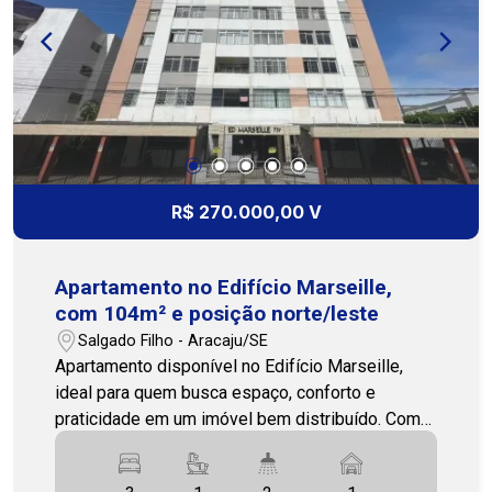
imóvel, nossa equipe está pronta para te atender.
(79)3231-3231 Cohab Premium Imobiliária
R$ 270.000,00 V
Apartamento no Edifício Marseille,
com 104m² e posição norte/leste
Salgado Filho - Aracaju/SE
Apartamento disponível no Edifício Marseille,
ideal para quem busca espaço, conforto e
praticidade em um imóvel bem distribuído. Com
104m², posição solar norte/leste e 1 vaga de
garagem, o apartamento conta com ambientes