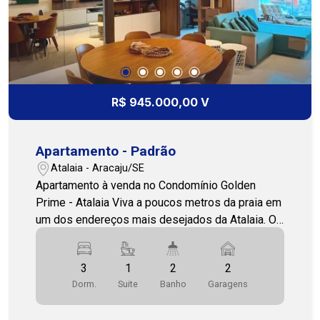
R$ 945.000,00 V
Apartamento - Padrão
Atalaia - Aracaju/SE
Apartamento à venda no Condomínio Golden
Prime - Atalaia Viva a poucos metros da praia em
um dos endereços mais desejados da Atalaia. O
Condomínio Golden Prime reúne conforto,
modernidade e uma localização privilegiada,
3
1
2
2
próximo à Passarela do Caranguejo, Orla de
Dorm.
Suite
Banho
Garagens
Atalaia, restaurantes, supermercados, farmácias,
academias, hotéis, conveniências e diversas