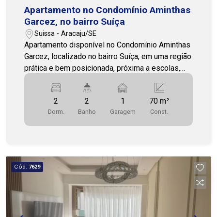
Apartamento no Condomínio Aminthas
Garcez, no bairro Suíça
Suissa - Aracaju/SE
Apartamento disponível no Condomínio Aminthas
Garcez, localizado no bairro Suíça, em uma região
prática e bem posicionada, próxima a escolas,
academias, restaurantes e diversas
conveniências que facilitam a rotina. Com 70m² e
2
2
1
70 m²
posição solar Leste, o imóvel possui uma planta
Dorm.
Banho
Garagem
Const.
bem distribuída, oferecendo conforto e
funcionalidade para o dia a dia. A unidade dispõe
de 2 quartos, 2 banheiros sociais, sala de estar e
jantar, cozinha e varanda, proporcionando
ambientes práticos e bem aproveitados. O
Cód.
7629
condomínio conta com portaria, e o imóvel possui
1 vaga de garagem, trazendo mais comodidade e
segurança para os moradores. Uma boa opção
para quem busca morar em uma localização