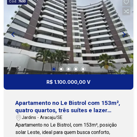
Cód.
7600
academia e espaço gourmet, garantindo lazer,
segurança e comodidade para toda a família.
Cohab Premium Imobiliária - PJ 208 (79) 3231-
3231 / WhatsApp (79) 99175-0071
R$ 1.100.000,00 V
Apartamento no Le Bistrol com 153m²,
quatro quartos, três suítes e lazer
completo
Jardins - Aracaju/SE
Apartamento no Le Bistrol, com 153m², posição
solar Leste, ideal para quem busca conforto,