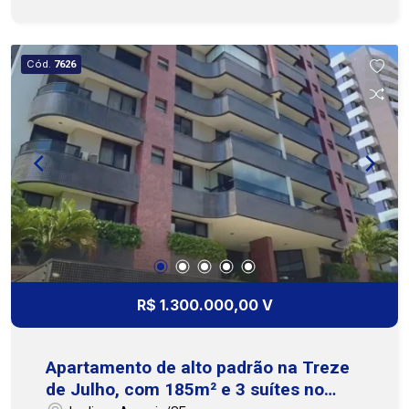
bem distribuídos, ideal para quem procura um
imóvel prático, aconchegante e com boa estrutura
para o dia a dia. O imóvel dispõe de 2 quartos, 1
Cód.
7626
banheiro, sala de estar, cozinha e área de serviço.
O condomínio oferece salão de festas, salão de
jogos, piscina adulto e infantil, quadra e parque
infantil, trazendo mais comodidade e lazer para
toda a família. Uma boa opção para quem deseja
morar em uma localização acessível, com
praticidade na rotina e lazer no condomínio.
Agende uma visita e conheça de perto essa
oportunidade, nossa equipe está pronta para te
atender. Cohab Premium Imobiliária - PJ 208
(79)3231-3231
R$ 1.300.000,00 V
Apartamento de alto padrão na Treze
de Julho, com 185m² e 3 suítes no