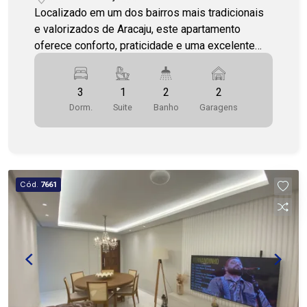
Localizado em um dos bairros mais tradicionais
e valorizados de Aracaju, este apartamento
oferece conforto, praticidade e uma excelente
infraestrutura para toda a família. Próximo a
supermercados, escolas, farmácias, hospitais,
3
1
2
2
academias, restaurantes e às principais vias da
Dorm.
Suite
Banho
Garagens
cidade. Com 120 m² de área privativa e posição
solar norte/leste, o imóvel dispõe de três
quartos, sendo uma suíte com closet, banheiro
social, varanda, sala de estar e jantar, cozinha,
área de serviço, dependência completa de
Cód.
7661
empregada e duas vagas de garagem. O
condomínio oferece uma completa área de lazer,
com academia, piscinas adulto e infantil, quadra
poliesportiva, salão de festas, salão de jogos,
brinquedoteca e parque infantil, proporcionando
conforto, lazer e qualidade de vida para toda a
família. Uma excelente oportunidade para quem