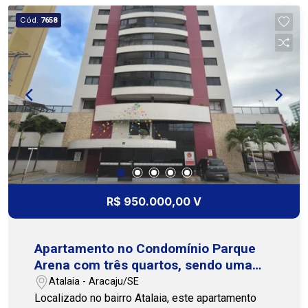
Conta ainda com uma vaga de garagem e posição
Cód.
7658
solar norte/leste, favorecendo boa ventilação e
conforto térmico. Uma excelente opção para
quem busca espaço, localização privilegiada e
comodidade para toda a família. Agende uma
visita. Nossa equipe está pronta para apresentar
todos os detalhes e ajudar você a encontrar o
imóvel ideal. Cohab Premium - (79) 3231-3231
R$ 950.000,00 V
Apartamento no Condomínio Parque
Arena com três quartos, sendo uma
suíte
Atalaia - Aracaju/SE
Localizado no bairro Atalaia, este apartamento