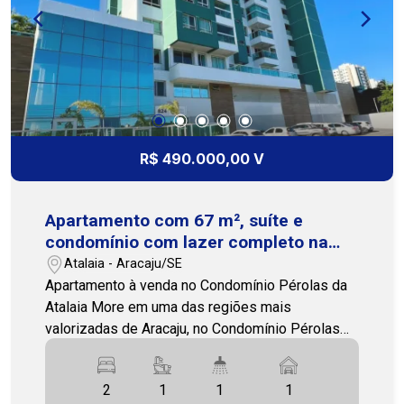
R$ 490.000,00 V
Apartamento com 67 m², suíte e
condomínio com lazer completo na
Atalaia
Atalaia - Aracaju/SE
Apartamento à venda no Condomínio Pérolas da
Atalaia More em uma das regiões mais
valorizadas de Aracaju, no Condomínio Pérolas
da Atalaia, localizado na Atalaia, a poucos
minutos da Passarela do Caranguejo e da
2
1
1
1
Avenida Melício Machado. A região oferece fácil