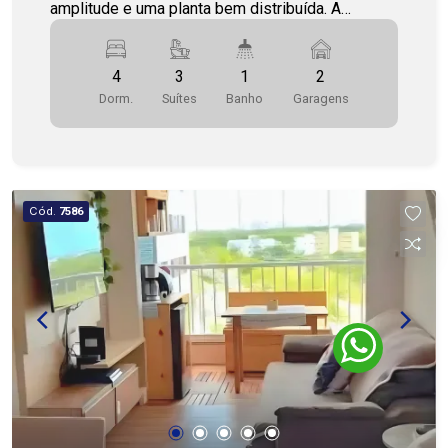
amplitude e uma planta bem distribuída. A
posição favorece a entrada de iluminação natural
pela manhã, deixando os ambientes mais
4
3
1
2
agradáveis, ventilados e acolhedores ao longo do
Dorm.
Suítes
Banho
Garagens
dia. O imóvel dispõe de quatro quartos, sendo
três suítes, além de banheiro social,
proporcionando mais privacidade e comodidade
para a família. A área social conta com sala de
estar e sala de jantar, oferecendo ambientes
Cód.
7586
integrados e funcionais para convivência,
recepção de visitas e momentos em família. A
planta ainda conta com varanda, cozinha,
dependência de empregada completa e duas
vagas de garagem, trazendo mais praticidade
para a rotina. Os espaços foram pensados para
atender quem valoriza conforto, organização e
funcionalidade no dia a dia. O condomínio oferece
área de lazer completa, com salão de festas,
salão de jogos, brinquedoteca, piscina adulto e