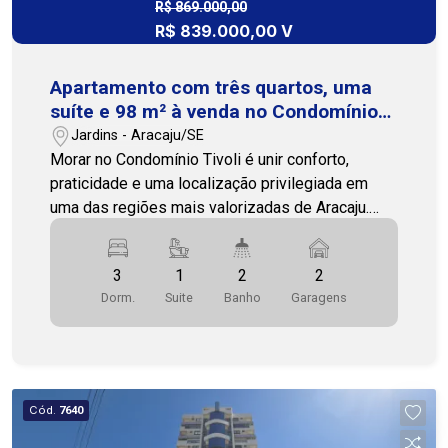
privilegiada e com uma estrutura de condomínio
R$ 869.000,00
R$ 839.000,00 V
completa, esta é uma ótima oportunidade para
morar ou investir. Agende uma visita e conheça
todos os detalhes deste imóvel, nossa equipe
Apartamento com três quartos, uma
está pronta para te atender! Cohab Premium -
suíte e 98 m² à venda no Condomínio
(79) 3231-3231
Tivoli
Jardins - Aracaju/SE
Morar no Condomínio Tivoli é unir conforto,
praticidade e uma localização privilegiada em
uma das regiões mais valorizadas de Aracaju.
Situado na Avenida Jorge Amado, o
empreendimento está próximo ao Shopping
3
1
2
2
Jardins, supermercados, escolas, restaurantes,
Dorm.
Suite
Banho
Garagens
farmácias, academias e diversos serviços que
tornam o dia a dia mais prático. Com 98 metros
quadrados, este apartamento possui ambientes
amplos e bem distribuídos. O imóvel conta com
sala de estar e jantar integrada, varanda, cozinha
Cód.
7640
funcional, área de serviço e dependência
completa de empregada, oferecendo mais