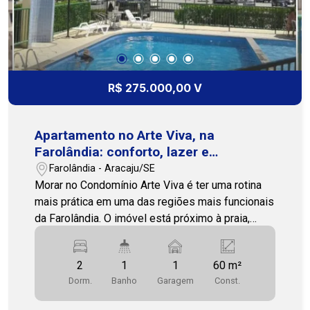
para quem busca morar perto da praia, com
conforto, lazer e fácil acesso aos principais
pontos da região. Agende uma visita e conheça
de perto essa oportunidade, nossa equipe está
pronta para te atender! Cohab Premium
R$ 275.000,00 V
Imobiliária - PJ 208 (79)3231-1010
Apartamento no Arte Viva, na
Farolândia: conforto, lazer e
praticidade
Farolândia - Aracaju/SE
Morar no Condomínio Arte Viva é ter uma rotina
mais prática em uma das regiões mais funcionais
da Farolândia. O imóvel está próximo à praia,
mercadinhos, restaurantes, escolas e
universidades, oferecendo facilidade para quem
2
1
1
60 m²
busca estar perto de serviços essenciais e
Dorm.
Banho
Garagem
Const.
opções de lazer. Com 60m² e posição solar
oeste/sul, o apartamento conta com ambientes