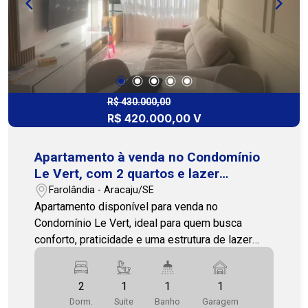
acessível, com praticidade e conforto. Agende
uma visita e conheça de perto essa oportunidade.
Nossa equipe está pronta para te atender. Cohab
Premium Imobiliária - PJ 208 (79) 3231-3231
R$ 430.000,00
R$ 420.000,00 V
Apartamento à venda no Condomínio
Le Vert, com 2 quartos e lazer
completo
Farolândia - Aracaju/SE
Apartamento disponível para venda no
Condomínio Le Vert, ideal para quem busca
conforto, praticidade e uma estrutura de lazer
completa para o dia a dia. Com 57m² e posição
solar norte/oeste, o imóvel possui ambientes
2
1
1
1
bem distribuídos, oferecendo funcionalidade e
Dorm.
Suite
Banho
Garagem
aconchego para a rotina. O apartamento dispõe