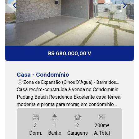
14:00
15:00
R$ 680.000,00 V
Casa - Condomínio
16:00
Zona de Expansão (Olhos D`Agua) - Barra dos
Coqueiros/SE
Casa recém-construída à venda no Condomínio
Padang Beach Residence Excelente casa térrea,
moderna e pronta para morar, em condomínio
17:00
fechado com ótima valorização. O imóvel está
situado em terreno de 200 m², com 120,48 m²
3
1
2
200m²
de área construída, oferecendo conforto,
Dorm.
Banho
Garagens
A. Total
funcionalidade e ambientes integrados.