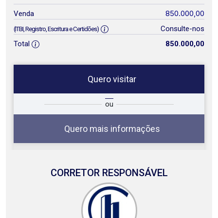
850.000,00
Venda
Consulte-nos
(ITBI, Registro, Escritura e Certidões)
Total
850.000,00
Quero visitar
ta
Qual o melhor dia e horário para
ou
você?
Quero mais informações
CORRETOR RESPONSÁVEL
07
08:00
Aug/Fri