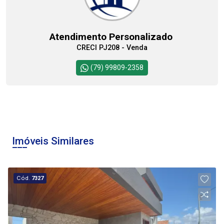
08
09:00
Atendimento Personalizado
Aug/Sat
CRECI PJ208 - Venda
10:00
Continuar
(79) 99809-2358
11:00
Imóveis Similares
12:00
Cód.
7327
13:00