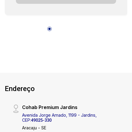
Características da casa: 3 quartos, sendo 1 suíte
Sala de estar e jantar integradas à cozinha Área
gourmet ideal para receber Área de serviço 2
banheiros sociais Garagem coberta para 2
carros Posição solar: Norte Perfeita para quem
busca uma casa nova, com ótima distribuição de
espaços e qualidade de vida em condomínio
fechado. Entre em contato e agende sua visita!
Cohab Premium Imobiliária PJ208 (79)
3231.3231
Endereço
Cohab Premium Jardins
Avenida Jorge Amado, 1199 - Jardins,
CEP:
49025-330
Aracaju - SE