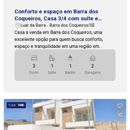
Conforto e espaço em Barra dos
Coqueiros, Casa 3/4 com suíte e
varanda
Luar da Barra - Barra dos Coqueiros/SE
Casa à venda em Barra dos Coqueiros, uma
excelente opção para quem busca conforto,
espaço e tranquilidade em uma região em
constante crescimento, próxima à capital Aracaju.
O imóvel possui 200 m² de área total, com uma
3
1
1
2
planta bem distribuída: são 3 quartos, sendo 1
Dorm.
Suite
Banho
Garagens
suíte, além de 1 banheiro social. Conta com sala
ampla, varanda aconchegante, cozinha funcional e
área de serviço, oferecendo praticidade no dia a
dia. A casa dispõe de posição solar norte e
possui ainda 2 vagas de garagem. O lugar ideal
Cód.
7485
para viver com conforto, praticidade e qualidade
de vida! Entre em contato para mais informações
ou para agendar uma visita. Nossa equipe está
pronta para te atender! (79)3231-1010 - Cohab