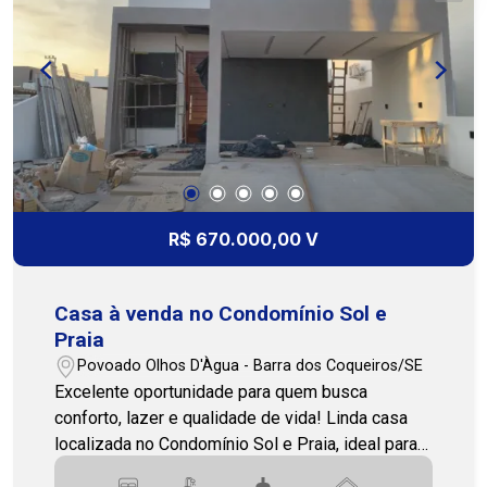
gourmet e quadra de tênis. Ideal para quem
busca qualidade de vida, segurança e lazer para
toda a família. Entre em contato para mais
informações ou para agendar uma visita. Nossa
equipe está pronta para te atender! (79)3231-
1010 - Cohab Premium Imobiliária
R$ 670.000,00 V
Casa à venda no Condomínio Sol e
Praia
Povoado Olhos D'Àgua - Barra dos Coqueiros/SE
Excelente oportunidade para quem busca
conforto, lazer e qualidade de vida! Linda casa
localizada no Condomínio Sol e Praia, ideal para
morar ou investir. O imóvel dispõe de sala ampla,