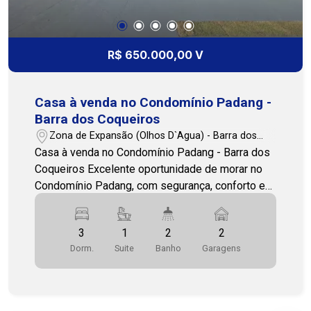
comércios, mercados e serviços essenciais.
Uma excelente oportunidade para morar bem ou
investir. Entre em contato e agende sua visita.
R$ 650.000,00 V
Cohab Premium Imobiliária PJ 208 - (79) 3231-
1010 FILIAL ATALAIA.
Casa à venda no Condomínio Padang -
Barra dos Coqueiros
Zona de Expansão (Olhos D`Agua) - Barra dos
Coqueiros/SE
Casa à venda no Condomínio Padang - Barra dos
Coqueiros Excelente oportunidade de morar no
Condomínio Padang, com segurança, conforto e
área de lazer completa. Localização privilegiada,
próximo ao mar e a poucos minutos de Aracaju.
3
1
2
2
Características do imóvel: 3 quartos, sendo 1
Dorm.
Suite
Banho
Garagens
suíte 2 banheiros sociais Sala ampla Cozinha
Área de serviço Quintal Jardim Área com
churrasqueira 2 vagas de garagem Lavabo
Infraestrutura do condomínio: Brinquedoteca,