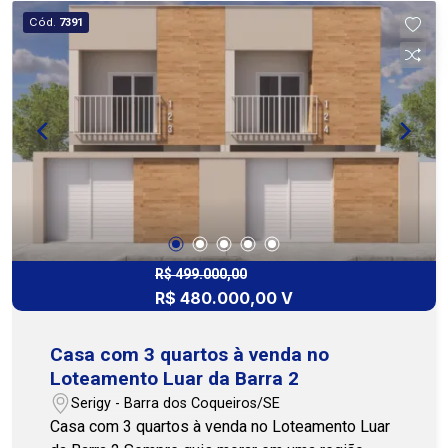
salão de festas, salão de jogos, piscina adulto e
Cód.
7391
infantil, campo de futebol, parque infantil,
academia, espaço gourmet e quadra de tênis.
Ideal para quem busca qualidade de vida,
segurança e lazer para toda a família. Entre em
contato para mais informações ou para agendar
uma visita. Nossa equipe está pronta para te
atender! (79)3231-1010 - Cohab Premium
Imobiliária
R$ 499.000,00
R$ 480.000,00 V
Casa com 3 quartos à venda no
Loteamento Luar da Barra 2
Serigy - Barra dos Coqueiros/SE
Casa com 3 quartos à venda no Loteamento Luar