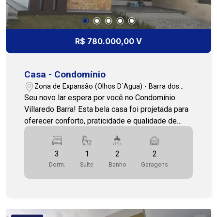
R$ 780.000,00 V
Casa - Condomínio
Zona de Expansão (Olhos D`Agua) - Barra dos
Coqueiros/SE
Seu novo lar espera por você no Condomínio
Villaredo Barra! Esta bela casa foi projetada para
oferecer conforto, praticidade e qualidade de
vida para toda a família. Com 200m² de área, o
imóvel dispõe de ambientes amplos e bem
3
1
2
2
distribuídos, proporcionando funcionalidade e
Dorm.
Suite
Banho
Garagens
aconchego em cada detalhe. A residência conta
com 3 quartos, sendo 1 suíte, sala de estar
espaçosa, varanda, lavabo, cozinha, copa, área de
serviço, 2 banheiros sociais e 2 vagas de
garagem, oferecendo toda a estrutura necessária