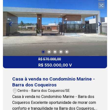
churrasqueira, perfeitos para momentos de lazer
e confraternização com família e amigos.
Localizada na principal avenida do Loteamento
Luar da Barra 2, a casa possui fácil acesso a
escolas, comércios e serviços essenciais,
trazendo mais comodidade para a rotina. Outro
grande diferencial é a proximidade com o acesso
da futura ponte que ligará Barra dos Coqueiros a
Aracaju, uma obra que promete facilitar ainda
mais o deslocamento e valorizar a região.
Agende sua visita e venha conhecer! COHAB
R$ 570.000,00
R$ 550.000,00 V
Premium Imobiliária - PJ 208 (79) 3231.3231
WhatsApp 24h: (79) 99809-2358
Casa à venda no Condomínio Marine -
Barra dos Coqueiros
Centro - Barra dos Coqueiros/SE
Casa à venda no Condomínio Marine - Barra dos
Coqueiros Excelente oportunidade de morar com
conforto e tranquilidade na Barra dos Coqueiros,