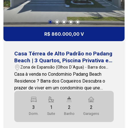
comodidade para toda a família em um ambiente
seguro e agradável. Uma excelente oportunidade
para quem deseja investir em um imóvel
espaçoso, bem localizado e com toda a
infraestrutura necessária para viver com conforto.
R$ 860.000,00 V
Agende uma visita e venha conhecer este imóvel.
Nossa equipe está pronta para apresentar todos
os detalhes e ajudar você a encontrar o imóvel
Casa Térrea de Alto Padrão no Padang
ideal. Cohab Premium Imobiliária - PJ 208
Beach | 3 Quartos, Piscina Privativa e
(79)3231-3231
Acesso Exclusivo à Praia
Zona de Expansão (Olhos D`Agua) - Barra dos
Coqueiros/SE
Casa à venda no Condomínio Padang Beach
Residence ? Barra dos Coqueiros Descubra o
prazer de viver em um condomínio que une
exclusividade, segurança e qualidade de vida, a
poucos minutos da praia. Esta belíssima
3
1
2
2
residência térrea foi projetada para oferecer
Dorm.
Suite
Banho
Garagens
ambientes amplos, excelente padrão de
acabamento e uma arquitetura moderna, perfeita