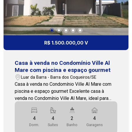
festas, salão de jogos, piscina adulto e infantil,
campo de futebol, parque infantil, academia
equipada, espaço gourmet. Um imóvel completo,
ideal para quem deseja viver com conforto,
segurança e lazer em um dos melhores
condomínios da região. Entre em contato para
R$ 1.500.000,00 V
mais informações ou para agendar uma visita.
Nossa equipe está pronta para te atender!
(79)3231-1010 - Cohab Premium Imobiliária
Casa à venda no Condomínio Ville Al
Mare com piscina e espaço gourmet
Luar da Barra - Barra dos Coqueiros/SE
Casa à venda no Condomínio Ville Al Mare com
piscina e espaço gourmet Excelente casa à
venda no Condomínio Ville Al Mare, ideal para
quem busca conforto, privacidade e lazer
completo. No pavimento térreo, o imóvel conta
4
4
2
4
com 2 quartos, dependência completa, duas
Dorm.
Suítes
Banho
Garagens
salas bem espaçosas, cozinha funcional, varanda