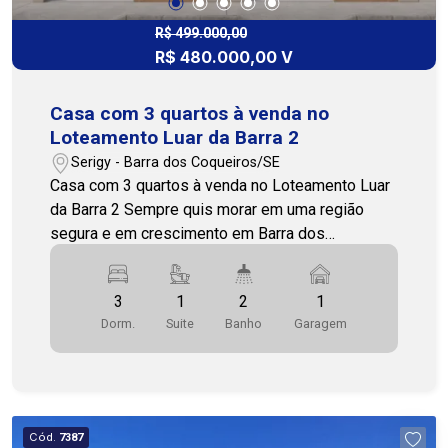
mais o deslocamento e valorizar a região.
Agende sua visita e venha conhecer! COHAB
R$ 499.000,00
R$ 480.000,00 V
Premium Imobiliária - PJ 208 (79) 3231.3231
WhatsApp 24h: (79) 99809-2358
Casa com 3 quartos à venda no
Loteamento Luar da Barra 2
Serigy - Barra dos Coqueiros/SE
Casa com 3 quartos à venda no Loteamento Luar
da Barra 2 Sempre quis morar em uma região
segura e em crescimento em Barra dos
Coqueiros? Esta é a sua grande oportunidade!
Casa em construção, ideal para quem busca um
3
1
2
1
imóvel novo em uma excelente localização. O
Dorm.
Suite
Banho
Garagem
projeto conta com 3 quartos, sendo 1 suíte, sala
de estar, sala de jantar, cozinha, 2 banheiros, área
de serviço e área de ventilação, oferecendo
conforto e praticidade para o dia a dia. O imóvel
contará ainda com varanda e espaço com
Cód.
7387