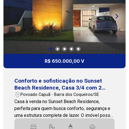
momentos especiais sem sair de casa. Estrutura
de segurança completa, com portaria 24 horas,
garantindo tranquilidade e proteção para você e
sua família. A localização é excelente, na Barra
dos Coqueiros, em uma região em constante
valorização, com fácil acesso a comércios,
serviços e principais vias da cidade,
proporcionando praticidade no dia a dia. O lugar
ideal para viver com conforto, praticidade e
R$ 650.000,00 V
qualidade de vida! Entre em contato para mais
informações ou para agendar uma visita. Nossa
equipe está pronta para te atender! (79)3231-
Conforto e sofisticação no Sunset
3231 - Cohab Premium Imobiliária
Beach Residence, Casa 3/4 com 2
suítes
Povoado Capuã - Barra dos Coqueiros/SE
Casa à venda no Sunset Beach Residence,
perfeita para quem busca conforto, segurança e
uma estrutura completa de lazer. O imóvel possui
107,05 m² de área privativa, com ambientes bem