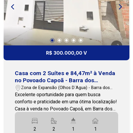
Premium Imobiliária
R$ 300.000,00 V
Casa com 2 Suítes e 84,47m² à Venda
no Povoado Capoã - Barra dos
Coqueiros/SE
Zona de Expansão (Olhos D`Agua) - Barra dos
Coqueiros/SE
Excelente oportunidade para quem busca
conforto e praticidade em uma ótima localização!
Casa à venda no Povoado Capoã, em Barra dos
Coqueiros, com 84,47m² de área construída, bem
distribuída e funcional. O imóvel conta com: 2
2
2
1
1
quartos, sendo 2 suítes 1 banheiro social Sala de