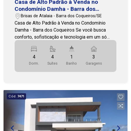
Casa de Alto Padrão à Venda no
Condomínio Damha - Barra dos
Coqueiros
Brisas de Atalaia - Barra dos Coqueiros/SE
Casa de Alto Padrão à Venda no Condomínio
Damha - Barra dos Coqueiros Se você busca
conforto, sofisticação e tecnologia em um só
lugar, essa casa é simplesmente perfeita!
Localizada no Condomínio Damha, na Barra dos
4
4
1
3
Coqueiros - uma região em constante
Dorm.
Suítes
Banho
Garagens
valorização, com excelente qualidade de vida e
segurança. Diferenciais do imóvel: casa com
automação, sistema de energia solar, ambientes
amplos, modernos e bem distribuídos.
Composição do imóvel: 4 quartos - sendo 4
Cód.
7471
suítes, 1 lavabo, 2 salas (estar e jantar), varanda
agradável, cozinha espaçosa, área de serviço,
dependência de empregada, depósito, quintal,
piscina privativa, 3 vagas de garagem. Área de
lazer do condomínio: Brinquedoteca, salão de