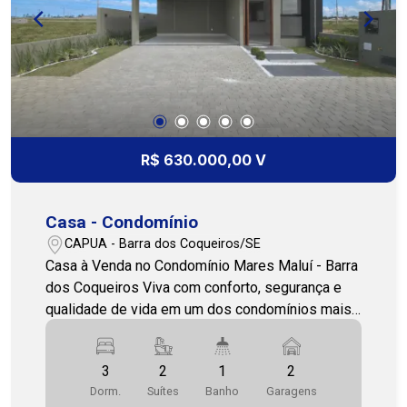
R$ 630.000,00 V
Casa - Condomínio
CAPUA - Barra dos Coqueiros/SE
Casa à Venda no Condomínio Mares Maluí - Barra
dos Coqueiros Viva com conforto, segurança e
qualidade de vida em um dos condomínios mais
desejados da Barra dos Coqueiros. O Mares
Maluí oferece uma infraestrutura completa e uma
3
2
1
2
localização privilegiada, com fácil acesso às
Dorm.
Suítes
Banho
Garagens
praias da região e à capital, proporcionando o