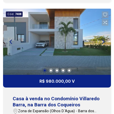
descanso. Possui também 2 vagas de garagem.
Na parte interna, os ambientes são bem
Cód.
7408
distribuídos e confortáveis, proporcionando
praticidade no dia a dia e um espaço ideal para
toda a família. Para seu lazer e comodidade, o
condomínio oferece uma infraestrutura completa,
com brinquedoteca, salão de festas, salão de
jogos, piscina adulto e infantil, campo de futebol,
parque infantil, academia e espaço gourmet ?
perfeito para aproveitar bons momentos com
amigos e familiares. Ideal para quem busca
conforto, segurança e qualidade de vida em um
só lugar. Entre em contato e agende sua visita.
R$ 980.000,00 V
Cohab Premium Imobiliária PJ 208. (79) 3231-
1010 FILIAL ATALAIA.
Casa à venda no Condomínio Villaredo
Barra, na Barra dos Coqueiros
Zona de Expansão (Olhos D`Agua) - Barra dos