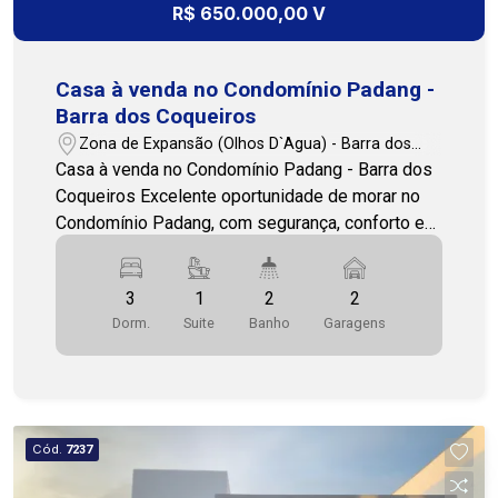
R$ 650.000,00 V
Casa à venda no Condomínio Padang -
Barra dos Coqueiros
Zona de Expansão (Olhos D`Agua) - Barra dos
Coqueiros/SE
Casa à venda no Condomínio Padang - Barra dos
Coqueiros Excelente oportunidade de morar no
Condomínio Padang, com segurança, conforto e
área de lazer completa. Localização privilegiada,
próximo ao mar e a poucos minutos de Aracaju.
3
1
2
2
Características do imóvel: 3 quartos, sendo 1
Dorm.
Suite
Banho
Garagens
suíte 2 banheiros sociais Sala ampla Cozinha
Área de serviço Quintal Jardim Área com
churrasqueira 2 vagas de garagem Lavabo
Posição solar: Norte Infraestrutura do
condomínio: Brinquedoteca, salão de festas,
Cód.
7237
salão de jogos, piscina adulto e infantil, campo de
futebol, parque infantil, academia, espaço