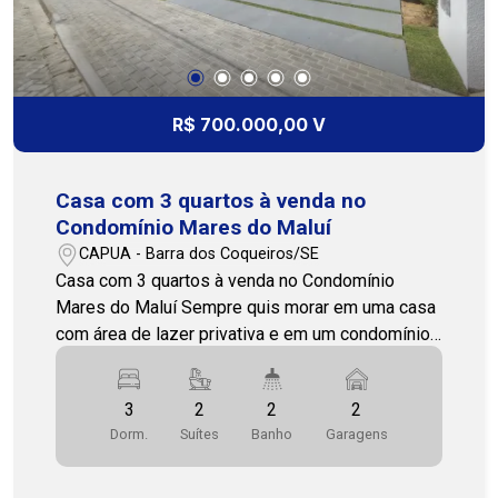
constante crescimento e valorização, com fácil
acesso às principais vias da região. Entre em
contato para mais informações e agende sua
visita! Nossa equipe está pronta para te atender!
(79) 3231-1010 Cohab Premium Imobiliária
R$ 700.000,00 V
Casa com 3 quartos à venda no
Condomínio Mares do Maluí
CAPUA - Barra dos Coqueiros/SE
Casa com 3 quartos à venda no Condomínio
Mares do Maluí Sempre quis morar em uma casa
com área de lazer privativa e em um condomínio
completo? Esta é a sua oportunidade! Casa com
3 quartos, 2 banheiros, sala aconchegante,
3
2
2
2
lavabo, varanda e cozinha funcional, além de área
Dorm.
Suítes
Banho
Garagens
de serviço. O imóvel conta ainda com um
excelente espaço externo, incluindo quintal e
piscina privativa, ideal para momentos de lazer e