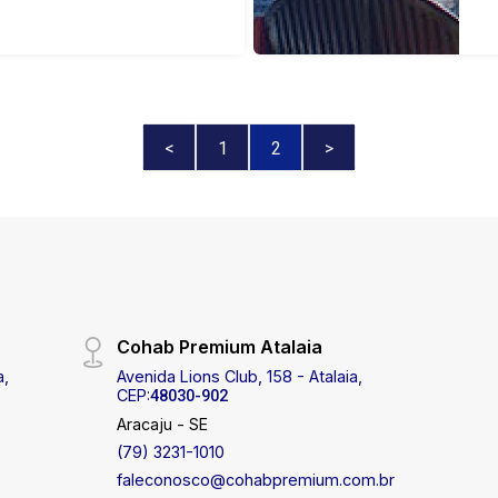
<
1
2
>
Cohab Premium Atalaia
a,
Avenida Lions Club, 158 - Atalaia,
CEP:
48030-902
Aracaju - SE
(79) 3231-1010
faleconosco@cohabpremium.com.br