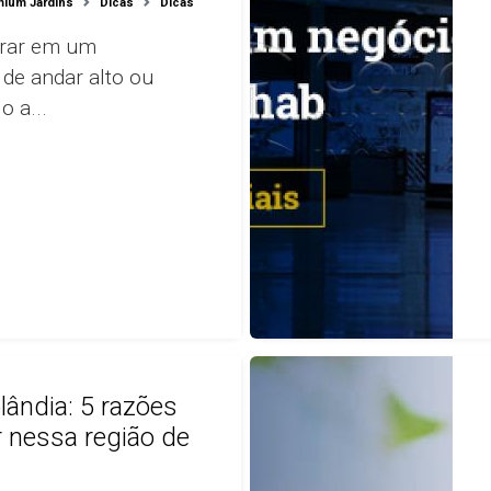
mium Jardins
Dicas
Dicas
rar em um
de andar alto ou
o a...
olândia: 5 razões
 nessa região de