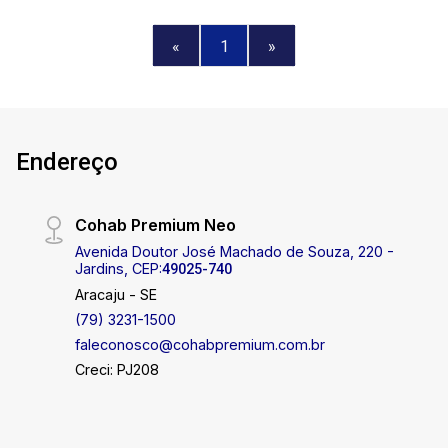
«
1
»
Endereço
Cohab Premium Neo
Avenida Doutor José Machado de Souza, 220 -
Jardins, CEP:
49025-740
Aracaju - SE
(79) 3231-1500
faleconosco@cohabpremium.com.br
Creci: PJ208