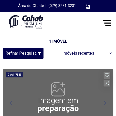
Área do Cliente
|
(079) 3231-3231
1 IMÓVEL
Refinar Pesquisa
Cód.
7543
Imagem em
preparação