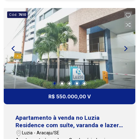
social, varanda, sala de estar e jantar, cozinha,
área de serviço, dependência completa de
Cód.
7610
empregada e duas vagas de garagem. O
condomínio oferece uma completa área de lazer,
com academia, piscinas adulto e infantil, quadra
poliesportiva, salão de festas, salão de jogos,
brinquedoteca e parque infantil, proporcionando
conforto, lazer e qualidade de vida para toda a
família. Uma excelente oportunidade para quem
busca um apartamento amplo, bem localizado e
com lazer completo. Agende sua visita! Entre em
contato e agende uma visita, nossa equipe está
pronta para te atender. Cohab Premium - (79)
R$ 550.000,00 V
3231-3231
Apartamento à venda no Luzia
Residence com suíte, varanda e lazer
completo
Luzia - Aracaju/SE