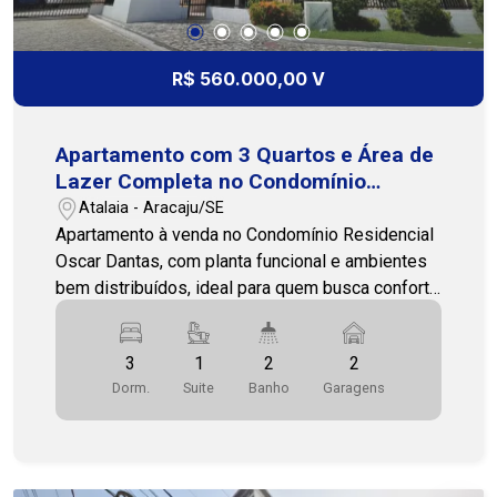
uma visita, nossa equipe está pronta para te
atender! Cohab Premium Imobiliária - PJ 208 (79)
3231-1010
R$ 560.000,00 V
Apartamento com 3 Quartos e Área de
Lazer Completa no Condomínio
Residencial Oscar Dantas
Atalaia - Aracaju/SE
Apartamento à venda no Condomínio Residencial
Oscar Dantas, com planta funcional e ambientes
bem distribuídos, ideal para quem busca conforto
e praticidade no dia a dia. O imóvel possui 3
quartos, sendo 1 suíte, além de 2 banheiros que
3
1
2
2
atendem de forma confortável às áreas sociais e
Dorm.
Suite
Banho
Garagens
íntimas. A área interna conta com salas amplas e
bem iluminadas, proporcionando um ambiente
aconchegante para convivência. A cozinha é
funcional, com boa ventilação, integrada à área de