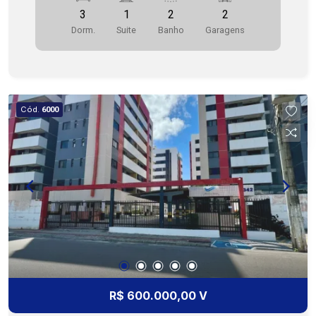
escolas, supermercados, restaurantes e
3
1
2
2
transporte público, apartamento oferece todo
Dorm.
Suite
Banho
Garagens
conforto e acessibilidade para sua família.
Detalhes do Apartamento: 3 Quartos Sala de
Estar Sala de Jantar Interfone Varanda Cozinha
Funcional Banheiro Social 2 vaga de garagem
Infraestrutura do Condomínio: Academia Espaço
Cód.
6000
Mulher Quadra de Tênis e Quadra Poliesportiva
Câmeras de Segurança Espaço Gourmet Piscina
Adulto e Infantil Gerador Salão de Festas e Salão
de Jogos Churrasqueira Espaço Kids Áreas
Verdes e Jardins Para mais detalhes sobre os
imóveis e para agendar uma visita, clique no
ícone do WhatsApp abaixo. Nossa equipe está
pronta para te ajudar! Cohab Premium Imobiliária
- PJ208
R$ 600.000,00 V