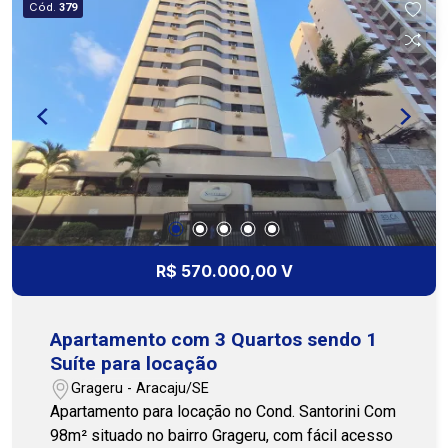
Cód.
379
armários * Cozinha americana com armários na
pia e na parede * Área de serviço Cohab Premium
Imobiliária - PJ 208 (79) 3231-3231 / WhatsApp
(79) 99175-0071
R$ 570.000,00 V
Apartamento com 3 Quartos sendo 1
Suíte para locação
Grageru - Aracaju/SE
Apartamento para locação no Cond. Santorini Com
98m² situado no bairro Grageru, com fácil acesso