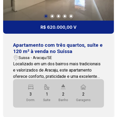
R$ 620.000,00 V
Apartamento com três quartos, suíte e
120 m² à venda no Suíssa
Suissa - Aracaju/SE
Localizado em um dos bairros mais tradicionais
e valorizados de Aracaju, este apartamento
oferece conforto, praticidade e uma excelente
infraestrutura para toda a família. Próximo a
supermercados, escolas, farmácias, hospitais,
3
1
2
2
academias, restaurantes e às principais vias da
Dorm.
Suite
Banho
Garagens
cidade. Com 120 m² de área privativa e posição
solar norte/leste, o imóvel dispõe de três
quartos, sendo uma suíte com closet, banheiro