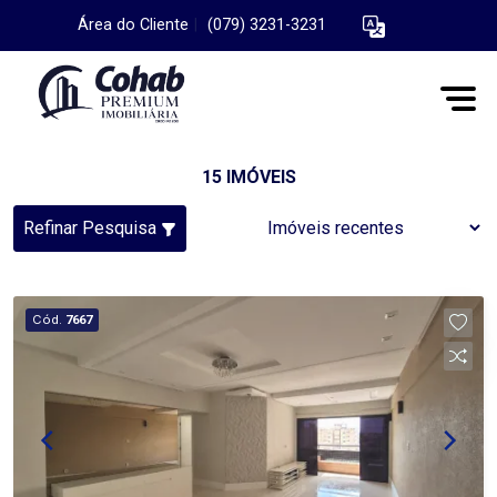
Área do Cliente
|
(079) 3231-3231
15 IMÓVEIS
Refinar Pesquisa
Cód.
7667