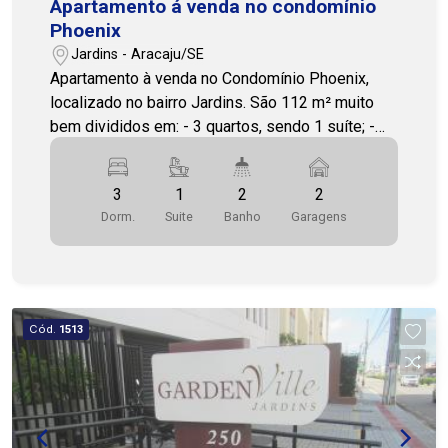
Apartamento á venda no condomínio
Phoenix
Jardins - Aracaju/SE
Apartamento à venda no Condomínio Phoenix,
localizado no bairro Jardins. São 112 m² muito
bem divididos em: - 3 quartos, sendo 1 suíte; -
Sala; - 1 WC Social; - Cozinha; - D.C.E; - Área de
serviço; - 2 vagas de garagem. Alguns detalhes
3
1
2
2
do condomínio: - Salão de festas; - Salão de
Dorm.
Suite
Banho
Garagens
jogos; - Academia; - Parque infantil; - Piscina
adulto e infantil. Caso queira saber mais detalhes,
entre em contato para agendar uma visita.
Disponibilidade de visitas de segunda a sábado,
em horários flexíveis. COHAB PREMIUM
Cód.
1513
IMOBILIÁRIA - PJ 208 (79) 3231-3231 / 79
99809-2358