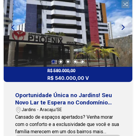
moradores. A localização é um dos grandes
diferenciais, com fácil acesso à orla, praias,
restaurantes, supermercados e diversos
serviços essenciais, garantindo praticidade no
dia a dia. Uma ótima opção para morar ou investir.
COHAB Premium Imobiliária - PJ 208 (79) 3231-
3231 - WhatsApp 24h: (79) 99809-2358
R$ 580.000,00
R$ 540.000,00 V
Oportunidade Única no Jardins! Seu
Novo Lar te Espera no Condomínio
Phoenix!
Jardins - Aracaju/SE
Cansado de espaços apertados? Venha morar
com o conforto e a exclusividade que você e sua
família merecem em um dos bairros mais