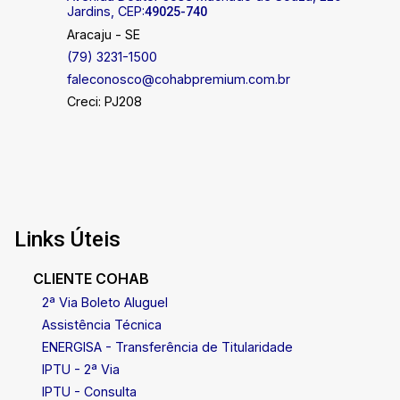
Jardins, CEP:
49025-740
Aracaju - SE
(79) 3231-1500
faleconosco@cohabpremium.com.br
Creci: PJ208
Links Úteis
CLIENTE COHAB
2ª Via Boleto Aluguel
Assistência Técnica
ENERGISA - Transferência de Titularidade
IPTU - 2ª Via
IPTU - Consulta