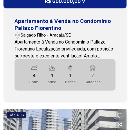
R$ 600.000,00 V
Apartamento à Venda no Condomínio
Pallazo Fiorentino
Salgado Filho - Aracaju/SE
Apartamento à Venda no Condomínio Pallazo
Fiorentino Localização privilegiada, com posição
sul/oeste e excelente ventilação! Amplo
apartamento com 147m², ideal para quem busca
conforto, espaço e qualidade de vida. Composto
4
1
1
2
por: 2 salas 1 varanda 4 quartos, sendo 1 suíte 1
Dorm.
Suite
Banho
Garagens
banheiro social Cozinha Dependência completa
de empregada (DCE com WC) Área de serviço
Armários nos quartos, banheiros e cozinha
Condomínio com infraestrutura completa: Gás
encanado Portaria 24h Piscina adulto e infantil E
Cód.
6137
muito mais para o seu conforto e segurança!
Essa pode ser a oportunidade que você estava