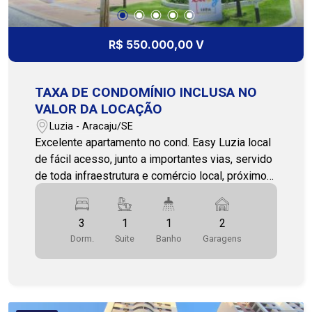
R$ 550.000,00 V
TAXA DE CONDOMÍNIO INCLUSA NO
VALOR DA LOCAÇÃO
Luzia - Aracaju/SE
Excelente apartamento no cond. Easy Luzia local
de fácil acesso, junto a importantes vias, servido
de toda infraestrutura e comércio local, próximo
ao Jardim Escola Estrela Guia, Praça Hélvio Dória
Maciel, Regina Delicatessen e Shopping Jardins.
3
1
1
2
Tudo isso em uma localização com muitas
Dorm.
Suite
Banho
Garagens
alternativas de gastronomia, entretenimento,
compras e lazer. Imóvel sendo no 4° andar, na
posição norte, dispondo de: * 3 quartos sendo 1
suíte com box * Sala ampla * Varanda Gourmet
com armários * 1 Banheiro social com box e