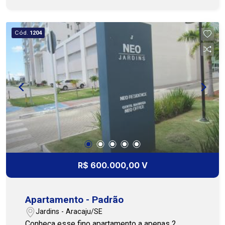
Premium Imobiliária - PJ 208 (79) 3231-3231 /
79 99809-2358
Cód.
1204
R$ 600.000,00 V
Apartamento - Padrão
Jardins - Aracaju/SE
Conheça esse fino apartamento a apenas 2