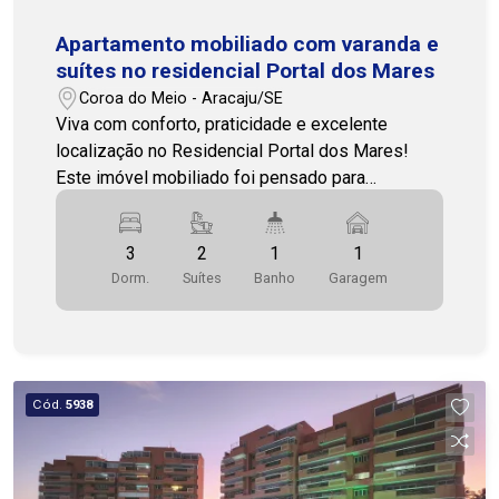
Apartamento mobiliado com varanda e
suítes no residencial Portal dos Mares
Coroa do Meio - Aracaju/SE
Viva com conforto, praticidade e excelente
localização no Residencial Portal dos Mares!
Este imóvel mobiliado foi pensado para
proporcionar bem-estar e funcionalidade em cada
ambiente, ideal para quem busca morar com
3
2
1
1
comodidade em uma das regiões mais
Dorm.
Suítes
Banho
Garagem
agradáveis da cidade. Além disso, conta com
posição solar Norte/Oeste, garantindo ambientes
mais ventilados, agradáveis e com excelente
iluminação natural ao longo do dia. A sala de estar
oferece um ambiente aconchegante e bem
Cód.
5938
distribuído, perfeito para momentos de descanso
e convivência. A varanda amplia ainda mais o
conforto do imóvel, criando um espaço agradável
para relaxar e aproveitar o dia. O imóvel dispõe