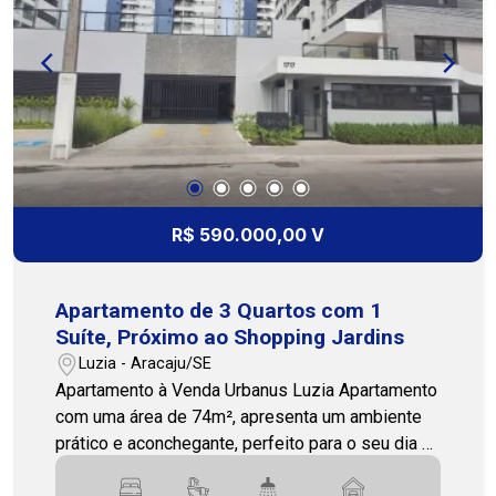
esperando para morar bem! Entre em contato e
agende sua visita! Cohab Premium Imobiliária PJ
208 79 3231-1500 / 79 99809-2358
R$ 590.000,00 V
Apartamento de 3 Quartos com 1
Suíte, Próximo ao Shopping Jardins
Luzia - Aracaju/SE
Apartamento à Venda Urbanus Luzia Apartamento
com uma área de 74m², apresenta um ambiente
prático e aconchegante, perfeito para o seu dia a
dia, localizado em uma área com fácil acesso a