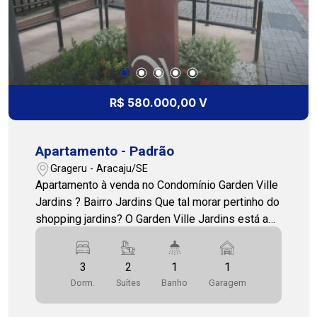
R$ 580.000,00 V
Apartamento - Padrão
Grageru - Aracaju/SE
Apartamento à venda no Condomínio Garden Ville
Jardins ? Bairro Jardins Que tal morar pertinho do
shopping jardins? O Garden Ville Jardins está a
poucos metros do Shopping Jardins, próximo ao
Hotel Ibis, restaurantes, farmácias, clínicas e com
3
2
1
1
fácil acesso ao transporte público. 3 dormitórios,
Dorm.
Suítes
Banho
Garagem
sendo 1 suíte 1 banheiro social WC de serviço 1
vaga de garagem 80 m² de área privativa Cohab