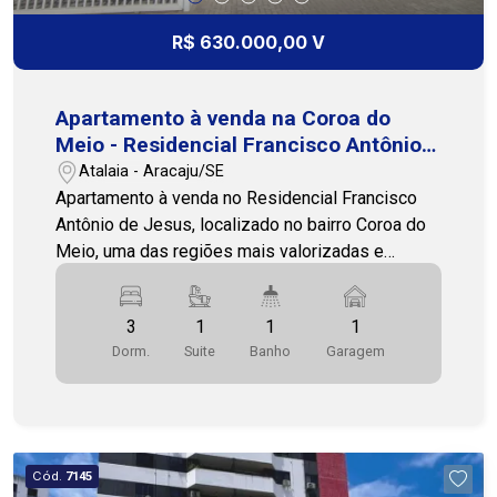
R$ 630.000,00 V
Apartamento à venda na Coroa do
Meio - Residencial Francisco Antônio
de Jesus
Atalaia - Aracaju/SE
Apartamento à venda no Residencial Francisco
Antônio de Jesus, localizado no bairro Coroa do
Meio, uma das regiões mais valorizadas e
desejadas de Aracaju. Com 80 m² de área
privativa e posição leste/sul, o imóvel oferece
3
1
1
1
excelente ventilação e iluminação natural ao
Dorm.
Suite
Banho
Garagem
longo do dia. Conta com 3 quartos, sendo 1 suíte,
banheiro social, sala ampla, varanda, cozinha
funcional e 1 vaga de garagem, proporcionando
ambientes bem distribuídos e confortáveis. O
condomínio dispõe de área de lazer, agregando
Cód.
7145
mais comodidade e qualidade de vida aos