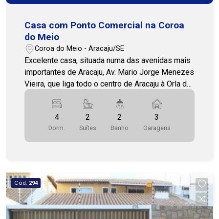
Casa com Ponto Comercial na Coroa
do Meio
Coroa do Meio - Aracaju/SE
Excelente casa, situada numa das avenidas mais
importantes de Aracaju, Av. Mario Jorge Menezes
Vieira, que liga todo o centro de Aracaju à Orla da
Atalaia e Coroa do Meio. O imóvel possui 2
pavimentos, térreo e pavimento superior, além de
4
2
2
3
contar com um ponto comercial e estacionamento
Dorm.
Suítes
Banho
Garagens
privativo para clientes. O imóvel é ideal para
clinicas, escolas, comércio e escritórios em
geral. Sua localização é privilegiada, ficando a
poucos minutos do Shopping Riomar, próximo de
escolas, hospitais, bancos, farmácias, além da
Cód.
294
belíssima Orla da Atalaia. O pavimento térreo é
composto de: - Hall de entrada; - 3 salas living,
jantar e TV; - Cozinha, área de serviço e depósito;