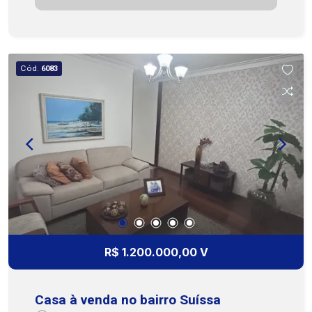
funcionalidade em um único lugar. Entre em
contato para mais informações e agende uma
visita. Cohab Premium Imobiliária PJ208 (79)
3231-3231 / WhatsApp (79) 9 9809-2358
Cód.
6083
R$ 1.200.000,00 V
Casa à venda no bairro Suíssa