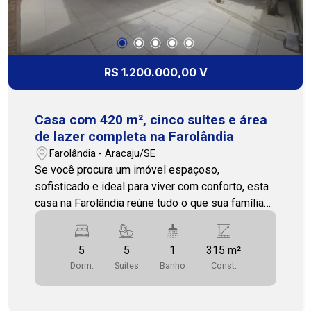
R$ 1.200.000,00 V
Casa com 420 m², cinco suítes e área
de lazer completa na Farolândia
Farolândia - Aracaju/SE
Se você procura um imóvel espaçoso,
sofisticado e ideal para viver com conforto, esta
casa na Farolândia reúne tudo o que sua família
precisa. Localizada em uma das regiões mais
valorizadas da cidade, oferece fácil acesso às
5
5
1
315 m²
principais avenidas, universidades,
Dorm.
Suítes
Banho
Const.
supermercados, farmácias, escolas, restaurantes
e diversos serviços. Com 420 m² de área total, o
imóvel possui uma planta ampla e bem