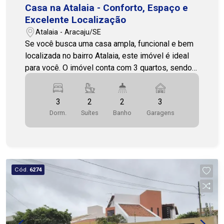
Casa na Atalaia - Conforto, Espaço e
Excelente Localização
Atalaia - Aracaju/SE
Se você busca uma casa ampla, funcional e bem
localizada no bairro Atalaia, este imóvel é ideal
para você. O imóvel conta com 3 quartos, sendo 2
suítes, além de escritório, ideal para quem
precisa de um espaço reservado para trabalho ou
3
2
2
3
estudos. A casa possui sala ampla e arejada,
Dorm.
Suítes
Banho
Garagens
cozinha com armários modulados, 2 banheiros
sociais, área de serviço e quintal privativo,
oferecendo praticidade e conforto no dia a dia.
Posição solar Oeste. Localizada em uma das
regiões mais valorizadas da cidade, com fácil
Cód.
6274
acesso a comércios, serviços, restaurantes e às
praias da Atalaia. Entre em contato e agende sua
visita. Cohab Premium Imobiliária - PJ 208 (79)
3231-1010 - Filial Atalaia