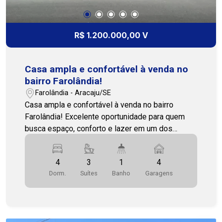
equipe está pronta para te atender! (79)3231-
3231 - Cohab Premium Imobiliária
R$ 1.200.000,00 V
Casa ampla e confortável à venda no
bairro Farolândia!
Farolândia - Aracaju/SE
Casa ampla e confortável à venda no bairro
Farolândia! Excelente oportunidade para quem
busca espaço, conforto e lazer em um dos
bairros mais valorizados da região. O imóvel
conta com 4 quartos, sendo 3 suítes bem
4
3
1
4
distribuídas, garantindo privacidade e
Dorm.
Suítes
Banho
Garagens
comodidade para toda a família. Além disso,
dispõe de 1 banheiro social. A casa possui uma
cozinha espaçosa, ideal para o dia a dia, além de
uma área de serviço funcional. A varanda