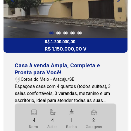
R$ 1.200.000,00
R$ 1.150.000,00 V
Casa à venda Ampla, Completa e
Pronta para Você!
Coroa do Meio - Aracaju/SE
Espaçosa casa com 4 quartos (todos suítes), 3
salas confortáveis, 3 varandas, mezanino e um
escritório, ideal para atender todas as suas
necessidades. O imóvel conta ainda com lavabo,
cozinha prática, quintal amplo, poço artesiano,
4
4
1
2
área gourmet com churrasqueira e um canil. Um
Dorm.
Suítes
Banho
Garagens
espaço perfeito para quem busca conforto e