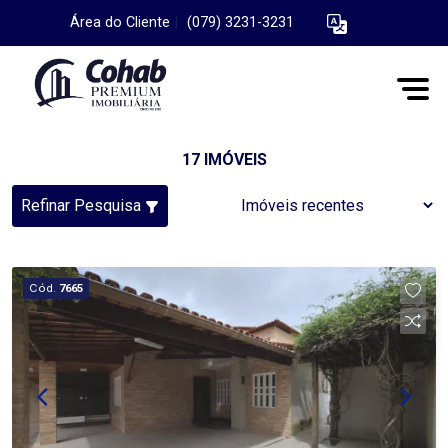
Área do Cliente
|
(079) 3231-3231
17 IMÓVEIS
Refinar Pesquisa
Cód.
7665