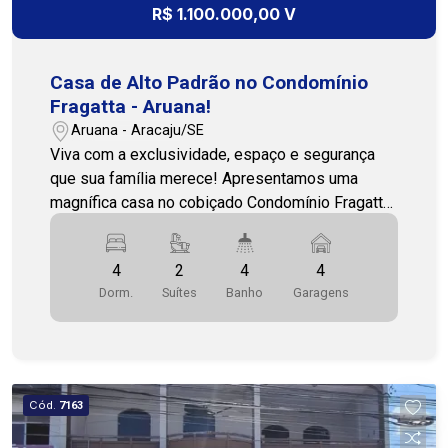
R$ 1.100.000,00 V
Casa de Alto Padrão no Condomínio
Fragatta - Aruana!
Aruana - Aracaju/SE
Viva com a exclusividade, espaço e segurança
que sua família merece! Apresentamos uma
magnífica casa no cobiçado Condomínio Fragatta,
na Aruana, combinando conforto e uma
localização privilegiada, próxima à praia e ao
4
2
4
4
novo eixo de desenvolvimento da Zona de
Dorm.
Suítes
Banho
Garagens
Expansão. Detalhes Imponentes do Imóvel: Área
Construída: 285m² de puro requinte e ambientes
amplos. 4 Quartos Espaçosos: Perfeito para
famílias grandes ou para quem precisa de home
office e quarto de hóspedes. 2 Suítes:
Cód.
7163
Oferecendo o máximo de privacidade e conforto
para os moradores. Sala Ampla: Ideal para