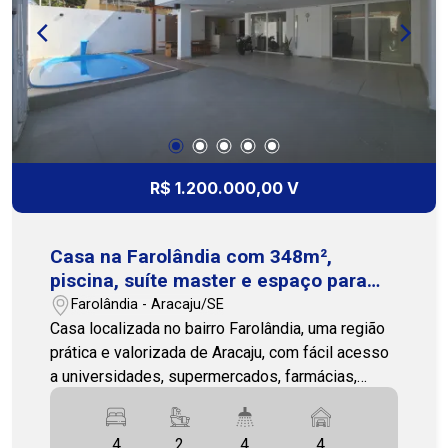
próximo à natureza, sem abrir mão da
conveniência. Esta casa é ideal para quem quer
qualidade de vida e não abre mão de ter um clube
particular no próprio quintal! Não deixe essa
chance passar! Agende sua visita e venha se
encantar com o potencial deste imóvel! Cohab
Premium Imobiliaria - PJ 208 3231-3231 / 79
99809-2358
R$ 1.200.000,00 V
Casa na Farolândia com 348m²,
piscina, suíte master e espaço para
toda a família
Farolândia - Aracaju/SE
Casa localizada no bairro Farolândia, uma região
prática e valorizada de Aracaju, com fácil acesso
a universidades, supermercados, farmácias,
academias, restaurantes, praias e principais vias
da cidade. Com 348m², o imóvel conta com
4
2
4
4