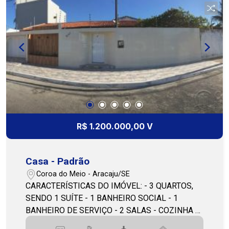
uma área de lazer para a família. A localização é
privilegiada, próxima a escolas, supermercados,
farmácias e com fácil acesso às principais vias
da cidade. Entre em contato conosco e agende
uma visita para conhecer este imóvel incrível!
COHAB PREMIUM IMOBILIÁRIA - PJ 208 (79)
3231-3231
R$ 1.200.000,00 V
Casa - Padrão
Coroa do Meio - Aracaju/SE
CARACTERÍSTICAS DO IMÓVEL: - 3 QUARTOS,
SENDO 1 SUÍTE - 1 BANHEIRO SOCIAL - 1
BANHEIRO DE SERVIÇO - 2 SALAS - COZINHA -
QUINTAL - ÁREA DO TERRENO 560: m² -