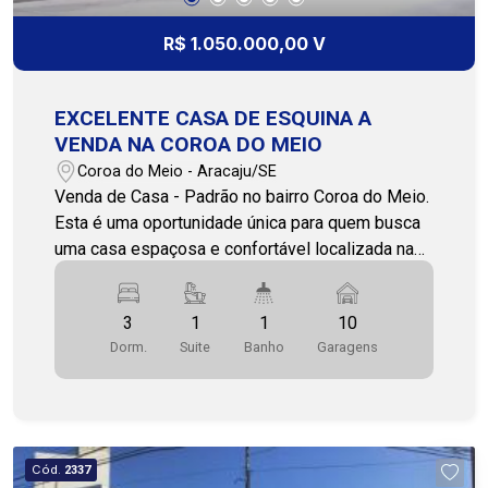
R$ 1.050.000,00 V
EXCELENTE CASA DE ESQUINA A
VENDA NA COROA DO MEIO
Coroa do Meio - Aracaju/SE
Venda de Casa - Padrão no bairro Coroa do Meio.
Esta é uma oportunidade única para quem busca
uma casa espaçosa e confortável localizada na
Coroa do Meio. Com um terreno de 17,5 m2 x
35,00m2 totalizando 650m2 de terreno e
3
1
1
10
260,00m2 de área construída, Posição Frente
Dorm.
Suite
Banho
Garagens
Norte, contendo 3 quartos sendo 1 suíte , 01
banheiro social, sala, cozinha, lavanderia,
dependência completa de empregada, quintal,
garagem pra 10 carros e poço artesiano. O
terreno é amplo e oferece muitas possibilidades
Cód.
2337
para quem gosta de jardinagem ou quer construir