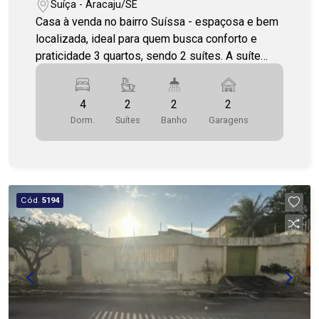
Suíça - Aracaju/SE
Casa à venda no bairro Suíssa - espaçosa e bem
localizada, ideal para quem busca conforto e
praticidade 3 quartos, sendo 2 suítes. A suíte
principal oferece um amplo closet para maior
comodidade. 3 salas espaçosas, perfeitas para
4
2
2
2
criar diferentes ambientes. 2 varandas Área de
Dorm.
Suítes
Banho
Garagens
lazer com churrasqueira 2 vagas de garagem
Posição solar: Norte/Leste Agende sua visita ou
entre em contato para saber mais detalhes.
Disponibilidade de visitas de segunda a sábado,
em horários flexíveis. COHAB PREMIUM
Cód.
5194
IMOBILIÁRIA - PJ 208 (79) 3231-3231