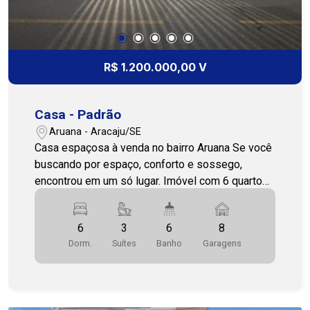
R$ 1.200.000,00 V
Casa - Padrão
Aruana - Aracaju/SE
Casa espaçosa à venda no bairro Aruana Se você
buscando por espaço, conforto e sossego,
encontrou em um só lugar. Imóvel com 6 quartos,
sendo 3 suítes, sala de estar/jantar, cozinha, área
de serviço. Com uma excelente área de lazer
6
3
6
8
para a família com piscina e churrasqueira. Vagas
Dorm.
Suítes
Banho
Garagens
de garagem para 8 carros. Ótima oportunidade
para adquirir esse imóvel, entre em contato e
agende uma visita. COHAB PREMIUM
IMOBILIÁRIA - PJ 208 (79) 3231-3231