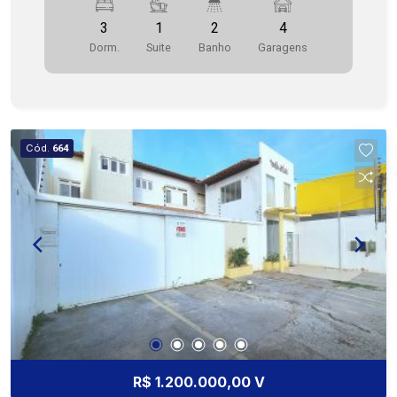
POSIÇÃO: NORTE/LESTE - 4 VAGAS DE
3
1
2
4
GARAGEM CASA DE ESQUINA PRÓXIMO A AV
Dorm.
Suite
Banho
Garagens
PRINCIPAL E NEGÓCIOS.
Cód.
664
R$ 1.200.000,00 V