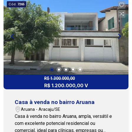
proporciona um ambiente agradável para
Cód.
7265
momentos de descanso, enquanto o quintal
amplo oferece diversas possibilidades de uso.
Para quem valoriza lazer e praticidade, o imóvel
conta com piscina privativa, terraço perfeito para
confraternizações e um depósito para
organização extra. São 4 vagas de garagem,
oferecendo total comodidade e segurança. Uma
excelente opção para quem busca qualidade de
vida, espaço e um ambiente perfeito para
aproveitar bons momentos no dia a dia. Entre em
contato e agende sua visita. Cohab Premium
R$ 1.300.000,00
R$ 1.200.000,00 V
Imobiliária PJ 208 - (79) 3231-1010
Casa à venda no bairro Aruana
Aruana - Aracaju/SE
Casa à venda no bairro Aruana, ampla, versátil e
com excelente potencial residencial ou
comercial, ideal para clínicas, empresas ou