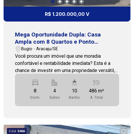
R$ 1.200.000,00 V
Mega Oportunidade Dupla: Casa
Ampla com 8 Quartos e Ponto
Comercial Térreo!
Bugio - Aracaju/SE
Você procura um imóvel que une moradia
confortável e rentabilidade imediata? Esta é a
chance de investir em uma propriedade versátil,
ideal para famílias grandes ou para quem deseja
morar e empreender no mesmo local! Vantagem
8
4
10
486 m²
Comercial (Térreo): Ponto Comercial no Térreo:
Dorm.
Suítes
Banho
A. Total
Espaço pronto para seu negócio (escritório,
consultório, loja, etc.), garantindo uma excelente
fonte de renda extra ou a sede para sua empresa.
Casa Residencial Espaçosa: Área Total
Construída: Impressionantes 486m² de conforto
Cód.
5466