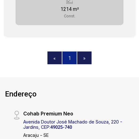
dos pontos já alugado. O imóvel em destaque
1214 m²
possui uma área total 1.214 m². Agende já a sua
Const.
visita! COHAB PREMIUM IMOBILIÁRIA - PJ 208
(79)3231-3231
«
1
»
Endereço
Cohab Premium Neo
Avenida Doutor José Machado de Souza, 220 -
Jardins, CEP:
49025-740
Aracaju - SE