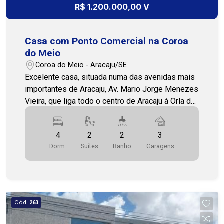
R$ 1.200.000,00 V
Casa com Ponto Comercial na Coroa
do Meio
Coroa do Meio - Aracaju/SE
Excelente casa, situada numa das avenidas mais
importantes de Aracaju, Av. Mario Jorge Menezes
Vieira, que liga todo o centro de Aracaju à Orla da
Atalaia e Coroa do Meio. O imóvel possui 2
pavimentos, térreo e pavimento superior, além de
4
2
2
3
contar com um ponto comercial e estacionamento
Dorm.
Suítes
Banho
Garagens
privativo para clientes. O imóvel é ideal para
clinicas, escolas, comércio e escritórios em
geral. Sua localização é privilegiada, ficando a
poucos minutos do Shopping Riomar, próximo de
escolas, hospitais, bancos, farmácias, além da
Cód.
263
belíssima Orla da Atalaia. O pavimento térreo é
composto de: - Hall de entrada; - 3 salas living,