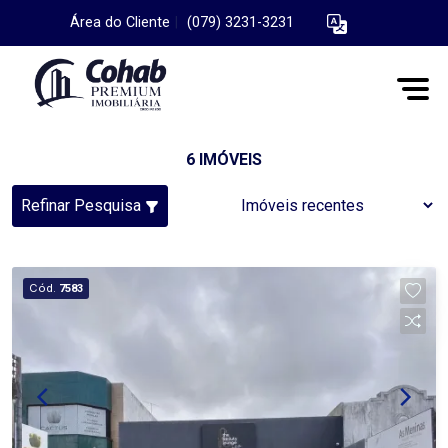
Área do Cliente
|
(079) 3231-3231
6 IMÓVEIS
Refinar Pesquisa
Cód.
7583