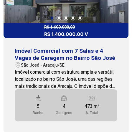
R$ 1.600.000,00
R$ 1.400.000,00 V
Imóvel Comercial com 7 Salas e 4
Vagas de Garagem no Bairro São José
São José - Aracaju/SE
Imóvel comercial com estrutura ampla e versátil,
localizado no bairro São José, uma das regiões
mais tradicionais de Aracaju. O imóvel dispõe de
recepção, sete salas que permitem diferentes
configurações de uso, sendo uma delas com
5
4
473 m²
banheiro privativo. Conta ainda com cinco
Banho
Garagens
A. Total
banheiros distribuídos pelo imóvel,
proporcionando praticidade para colaboradores,
clientes e visitantes. Os ambientes favorecem a