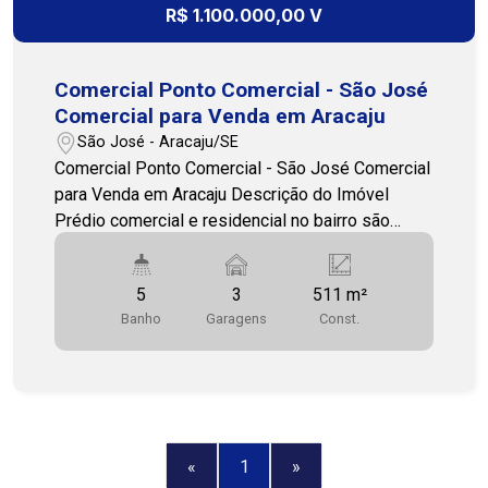
R$ 1.100.000,00 V
Comercial Ponto Comercial - São José
Comercial para Venda em Aracaju
São José - Aracaju/SE
Comercial Ponto Comercial - São José Comercial
para Venda em Aracaju Descrição do Imóvel
Prédio comercial e residencial no bairro são
José próximo a vários comércios, clínicas ,
hospital, restaurantes, escritórios e de fácil
5
3
511 m²
acesso a transporte publico. Imóvel com 05
Banho
Garagens
Const.
salas comerciais ,cada sala contém 1 banheiro ,
sendo as seguintes metragens : sala 01 -
31,61m² sala 02 - 28,95 m² alugada valor de
700,00RS sala 03 - 26,58 m² alugada valor de
550,00 RS sala 04 - 25,61m² alugada valor de
750,00 RS sala 05 - 63 m² com estacionamento
«
1
»
privativo, Casa no piso superior com 292 m²