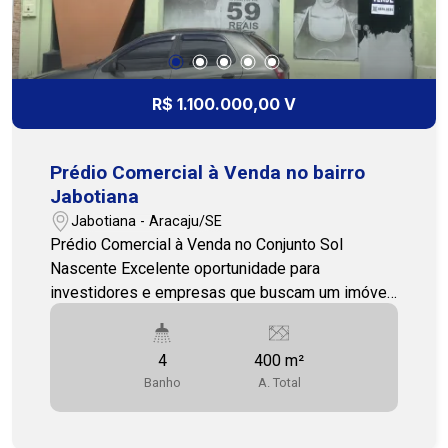
R$ 1.100.000,00 V
Prédio Comercial à Venda no bairro
Jabotiana
Jabotiana - Aracaju/SE
Prédio Comercial à Venda no Conjunto Sol
Nascente Excelente oportunidade para
investidores e empresas que buscam um imóvel
comercial com ampla estrutura e localização
estratégica. O prédio possui dois pavimentos e
4
400 m²
aproximadamente 400 m² de área total,
Banho
A. Total
oferecendo espaços versáteis para diversos
segmentos comerciais, como escritórios,
clínicas, cursos, centros de atendimento e