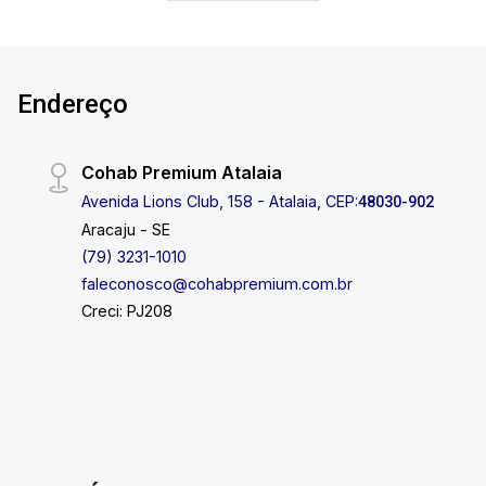
contendo : 02 suítes sendo 01 com varanda , 01
sala , 01 cozinha , 01 KITNET (alugada ) contendo
: 01 quarto 01 sala 01 banheiro, 01 cozinha, 01
lavanderia , varanda . Depósito, Posição : norte
Endereço
Área total : 371 m² Área construída : 511 m²
Documentação ok Agende sua visita ou entre em
Cohab Premium Atalaia
contato para saber mais detalhes.
Disponibilidade de visitas de segunda a sábado,
Avenida Lions Club, 158 - Atalaia, CEP:
48030-902
em horários flexíveis. COHAB PREMIUM
Aracaju - SE
IMOBILIÁRIA - PJ 208 (79) 3231-3231
(79) 3231-1010
faleconosco@cohabpremium.com.br
Creci: PJ208