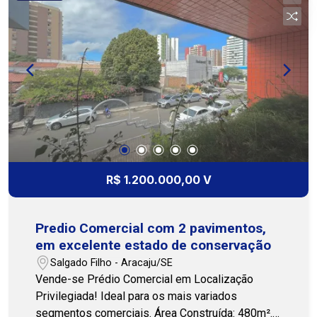
em uma área de alta visibilidade e fluxo intenso,
o imóvel oferece fácil acesso a transporte
público, comércios e serviços essenciais,
atraindo clientes e colaboradores. Ideal para
escritórios, consultórios, agências, ou qualquer
outro empreendimento que busque um espaço
estratégico e bem localizado. Não deixe essa
oportunidade passar! Entre em contato conosco
para mais informações e agende sua visita.
Transforme este espaço no novo endereço do
seu negócio! Cohab Premium Imobiliária ? PJ208
R$ 1.200.000,00 V
(79) 3231.3231
Predio Comercial com 2 pavimentos,
em excelente estado de conservação
Salgado Filho - Aracaju/SE
Vende-se Prédio Comercial em Localização
Privilegiada! Ideal para os mais variados
segmentos comerciais. Área Construída: 480m².