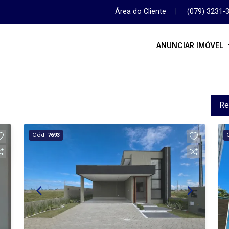
Área do Cliente
|
(079) 3231-
ANUNCIAR IMÓVEL
Re
Cód.
7693