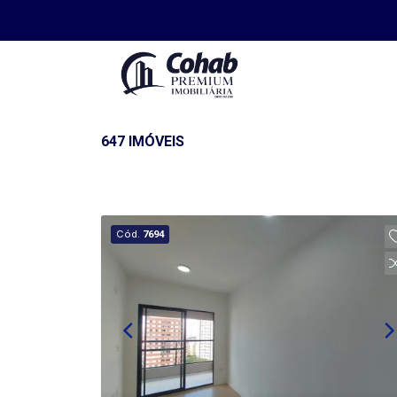
647 IMÓVEIS
Cód.
7694