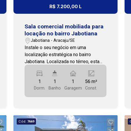
sua visita e venha conhecer! Cohab
R$ 7.200,00 L
Premium Imobiliária - PJ 208 (79)
3231-3231
Sala comercial mobiliada para
locação no bairro Jabotiana
Jabotiana - Aracaju/SE
Instale o seu negócio em uma
localização estratégica no bairro
Jabotiana. Localizada no térreo, esta
sala comercial possui 56 m², posição
solar norte e oferece um ambiente
1
1
1
56 m²
moderno, funcional e pronto para uso. O
Dorm.
Banho
Garagem
Const.
imóvel está mobiliado, contando com
ar-condicionado, armários planejados,
bancadas, manequins, poltronas,
provador, lavabo e copa,
proporcionando praticidade e conforto
Cód.
7669
para diversos segmentos comerciais.