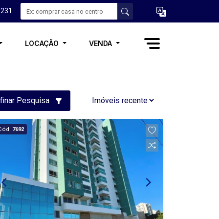
3231
LOCAÇÃO
VENDA
finar Pesquisa
Cód.
7692