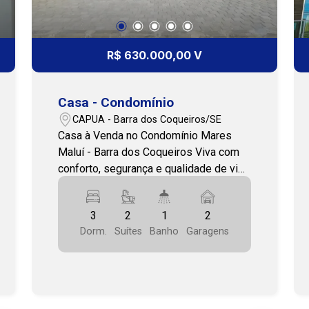
R$ 630.000,00 V
Casa - Condomínio
CAPUA - Barra dos Coqueiros/SE
Casa à Venda no Condomínio Mares
Maluí - Barra dos Coqueiros Viva com
conforto, segurança e qualidade de vida
em um dos condomínios mais
desejados da Barra dos Coqueiros. O
3
2
1
2
Mares Maluí oferece uma infraestrutura
Dorm.
Suítes
Banho
Garagens
completa e uma localização
privilegiada, com fácil acesso às praias
da região e à capital, proporcionando o
equilíbrio perfeito entre tranquilidade e
praticidade. Esta residência foi