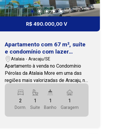
R$ 490.000,00 V
Apartamento com 67 m², suíte
e condomínio com lazer
completo na Atalaia
Atalaia - Aracaju/SE
Apartamento à venda no Condomínio
Pérolas da Atalaia More em uma das
regiões mais valorizadas de Aracaju, no
Condomínio Pérolas da Atalaia,
localizado na Atalaia, a poucos minutos
2
1
1
1
da Passarela do Caranguejo e da
Dorm.
Suite
Banho
Garagem
Avenida Melício Machado. A região
oferece fácil acesso a supermercados,
restaurantes, farmácias, escolas, praias
e aos principais pontos da cidade. Com