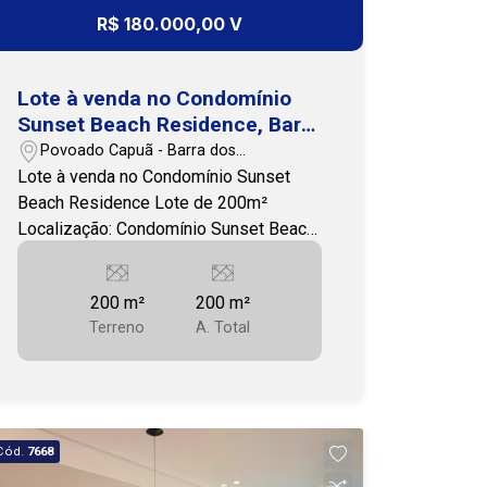
R$ 180.000,00 V
Lote à venda no Condomínio
Sunset Beach Residence, Barra
dos Coqueiros
Povoado Capuã - Barra dos
Coqueiros/SE
Lote à venda no Condomínio Sunset
Beach Residence Lote de 200m²
Localização: Condomínio Sunset Beach
Residence, vizinho ao Condomínio Thai
Características do Condomínio: Pé na
200 m²
200 m²
areia com acesso privativo à praia
Terreno
A. Total
Clube completo com 2 piscinas 8
churrasqueiras Campo de futebol
Quadra de beach tênis e quadra de
tênis Academia moderna Rendário
Lagos Mirante com vista para o mar
Cód.
7668
Placas solares para energia