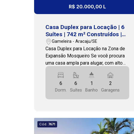
Premium Imobiliária - PJ 208 (79)
R$ 20.000,00 L
3231-3231
Casa Duplex para Locação | 6
Suítes | 742 m² Construídos |
Próxima ao Portal do Sol
Gameleira - Aracaju/SE
Casa Duplex para Locação na Zona de
Expansão Mosqueiro Se você procura
uma casa ampla para alugar, com alto
padrão de acabamento, ambientes
generosos e excelente espaço para
6
6
1
2
viver com conforto e privacidade, esta
Dorm.
Suítes
Banho
Garagens
é uma oportunidade única. Localizada
em uma região tranquila, próxima ao
Condomínio Portal do Sol, a residência
oferece fácil acesso às principais vias
da cidade, além de estar próxima a
Cód.
7671
supermercados, escolas, farmácias,