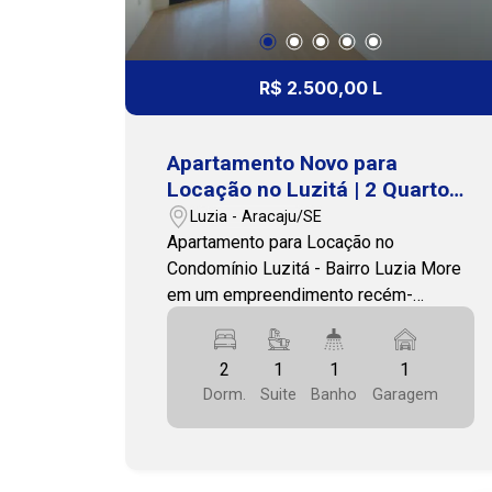
R$ 2.500,00 L
Apartamento Novo para
Locação no Luzitá | 2 Quartos,
Suíte e Lazer Completo no
Luzia - Aracaju/SE
Luzia
Apartamento para Locação no
Condomínio Luzitá - Bairro Luzia More
em um empreendimento recém-
entregue, com arquitetura moderna,
excelente infraestrutura e localização
2
1
1
1
privilegiada no bairro Luzia, uma das
Dorm.
Suite
Banho
Garagem
regiões mais valorizadas de Aracaju. O
Condomínio Luzitá está próximo a
supermercados, farmácias, escolas,
academias, restaurantes, padarias,