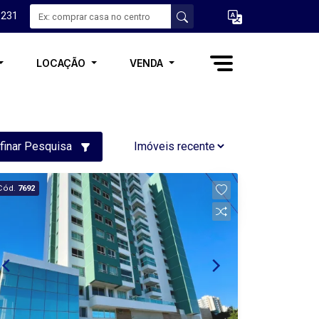
3231
LOCAÇÃO
VENDA
finar Pesquisa
Cód.
7692