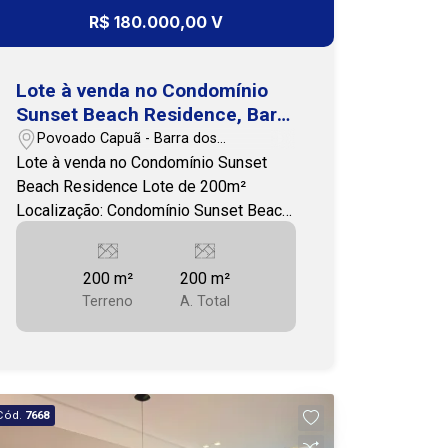
R$ 180.000,00 V
Lote à venda no Condomínio
Sunset Beach Residence, Barra
dos Coqueiros
Povoado Capuã - Barra dos
Coqueiros/SE
Lote à venda no Condomínio Sunset
Beach Residence Lote de 200m²
Localização: Condomínio Sunset Beach
Residence, vizinho ao Condomínio Thai
Características do Condomínio: Pé na
200 m²
200 m²
areia com acesso privativo à praia
Terreno
A. Total
Clube completo com 2 piscinas 8
churrasqueiras Campo de futebol
Quadra de beach tênis e quadra de
tênis Academia moderna Rendário
Lagos Mirante com vista para o mar
Cód.
7668
Placas solares para energia