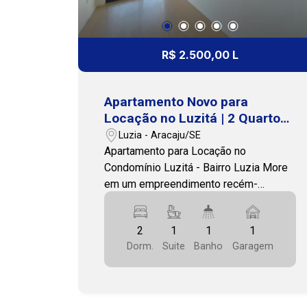
R$ 2.500,00 L
Apartamento Novo para
Locação no Luzitá | 2 Quartos,
Suíte e Lazer Completo no
Luzia - Aracaju/SE
Luzia
Apartamento para Locação no
Condomínio Luzitá - Bairro Luzia More
em um empreendimento recém-
entregue, com arquitetura moderna,
excelente infraestrutura e localização
2
1
1
1
privilegiada no bairro Luzia, uma das
Dorm.
Suite
Banho
Garagem
regiões mais valorizadas de Aracaju. O
Condomínio Luzitá está próximo a
supermercados, farmácias, escolas,
academias, restaurantes, padarias,