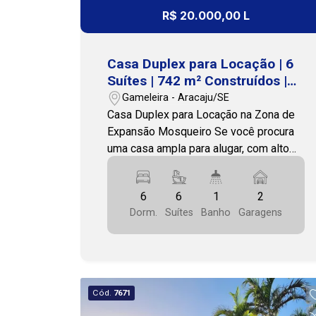
Premium Imobiliária - PJ 208 (79)
R$ 20.000,00 L
3231-3231
Casa Duplex para Locação | 6
Suítes | 742 m² Construídos |
Próxima ao Portal do Sol
Gameleira - Aracaju/SE
Casa Duplex para Locação na Zona de
Expansão Mosqueiro Se você procura
uma casa ampla para alugar, com alto
padrão de acabamento, ambientes
generosos e excelente espaço para
6
6
1
2
viver com conforto e privacidade, esta
Dorm.
Suítes
Banho
Garagens
é uma oportunidade única. Localizada
em uma região tranquila, próxima ao
Condomínio Portal do Sol, a residência
oferece fácil acesso às principais vias
da cidade, além de estar próxima a
Cód.
7671
supermercados, escolas, farmácias,