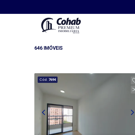
646 IMÓVEIS
Cód.
7694