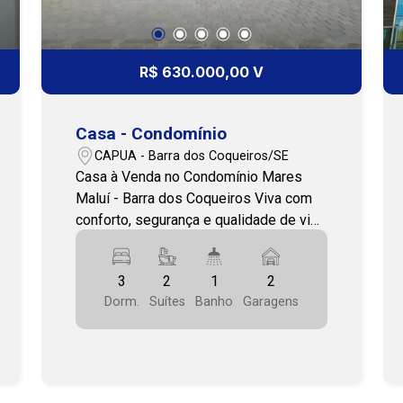
R$ 630.000,00 V
Casa - Condomínio
CAPUA - Barra dos Coqueiros/SE
Casa à Venda no Condomínio Mares
Maluí - Barra dos Coqueiros Viva com
conforto, segurança e qualidade de vida
em um dos condomínios mais
desejados da Barra dos Coqueiros. O
3
2
1
2
Mares Maluí oferece uma infraestrutura
Dorm.
Suítes
Banho
Garagens
completa e uma localização
privilegiada, com fácil acesso às praias
da região e à capital, proporcionando o
equilíbrio perfeito entre tranquilidade e
praticidade. Esta residência foi