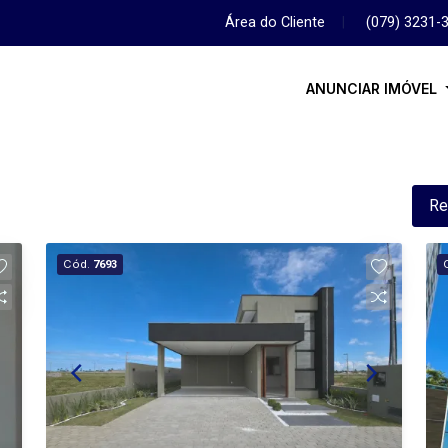
Área do Cliente
|
(079) 3231-
ANUNCIAR IMÓVEL
Re
Cód.
7693