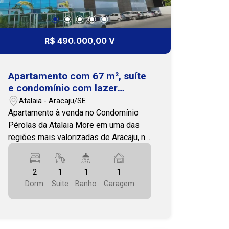
R$ 490.000,00 V
Apartamento com 67 m², suíte
e condomínio com lazer
completo na Atalaia
Atalaia - Aracaju/SE
Apartamento à venda no Condomínio
Pérolas da Atalaia More em uma das
regiões mais valorizadas de Aracaju, no
Condomínio Pérolas da Atalaia,
localizado na Atalaia, a poucos minutos
2
1
1
1
da Passarela do Caranguejo e da
Dorm.
Suite
Banho
Garagem
Avenida Melício Machado. A região
oferece fácil acesso a supermercados,
restaurantes, farmácias, escolas, praias
e aos principais pontos da cidade. Com