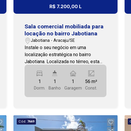
sua visita e venha conhecer! Cohab
R$ 7.200,00 L
Premium Imobiliária - PJ 208 (79)
3231-3231
Sala comercial mobiliada para
locação no bairro Jabotiana
Jabotiana - Aracaju/SE
Instale o seu negócio em uma
localização estratégica no bairro
Jabotiana. Localizada no térreo, esta
sala comercial possui 56 m², posição
solar norte e oferece um ambiente
1
1
1
56 m²
moderno, funcional e pronto para uso. O
Dorm.
Banho
Garagem
Const.
imóvel está mobiliado, contando com
ar-condicionado, armários planejados,
bancadas, manequins, poltronas,
provador, lavabo e copa,
proporcionando praticidade e conforto
Cód.
7669
para diversos segmentos comerciais.