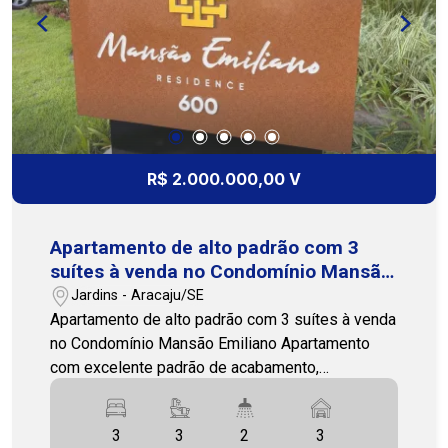
(79)3231-1010 - Cohab Premium Imobiliária
R$ 2.000.000,00 V
Apartamento de alto padrão com 3
suítes à venda no Condomínio Mansão
Emiliano
Jardins - Aracaju/SE
Apartamento de alto padrão com 3 suítes à venda
no Condomínio Mansão Emiliano Apartamento
com excelente padrão de acabamento,
oferecendo conforto, sofisticação e ambientes
bem distribuídos. O imóvel conta com 3 quartos,
3
3
2
3
sendo 3 suítes, além de 2 banheiros sociais.