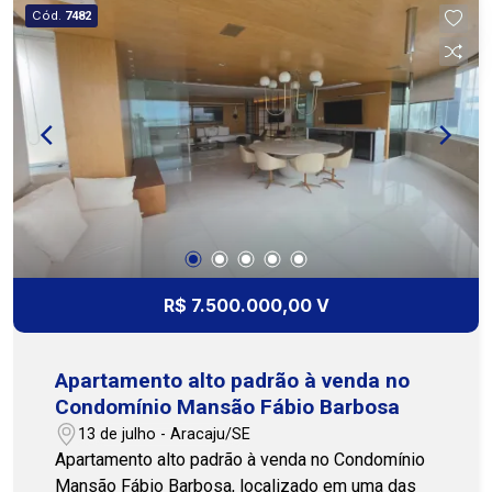
dispõe de uma excelente área gourmet privativa
Cód.
7482
com piscina e churrasqueira, perfeita para reunir
família e amigos com conforto e exclusividade.
Conta também com 3 vagas de garagem,
oferecendo praticidade no dia a dia. O
condomínio proporciona segurança e
tranquilidade, sendo ideal para quem busca
qualidade de vida em uma ótima localização.
Agende sua visita e venha conhecer! Alugue
agora mesmo. COHAB Premium Imobiliária - PJ
208 (79) 3231.3231 WhatsApp 24h: (79) 99809-
2358
R$ 7.500.000,00 V
Apartamento alto padrão à venda no
Condomínio Mansão Fábio Barbosa
13 de julho - Aracaju/SE
Apartamento alto padrão à venda no Condomínio
Mansão Fábio Barbosa, localizado em uma das