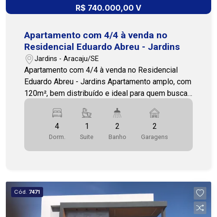
R$ 740.000,00 V
Apartamento com 4/4 à venda no
Residencial Eduardo Abreu - Jardins
Jardins - Aracaju/SE
Apartamento com 4/4 à venda no Residencial
Eduardo Abreu - Jardins Apartamento amplo, com
120m², bem distribuído e ideal para quem busca
mais espaço e conforto. São 4 quartos, sendo 2
suítes, além de 2 banheiros sociais, duas salas
4
1
2
2
que deixam o ambiente mais versátil, cozinha,
Dorm.
Suite
Banho
Garagens
área de serviço e dependência de empregada. A
posição solar leste garante um clima mais
agradável. O Residencial Eduardo Abreu fica no
bairro Jardins e oferece uma ótima estrutura de
lazer, com brinquedoteca, salão de festas, salão
Cód.
7471
de jogos, piscina adulto e infantil, quadra,
academia e espaço gourmet, perfeito para