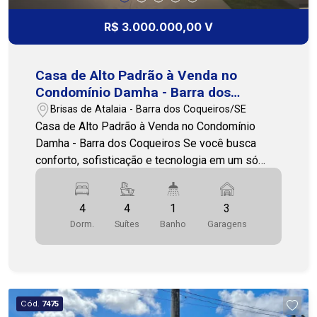
localização privilegiada. Entre em contato para
mais informações ou para agendar uma visita.
R$ 3.000.000,00 V
Nossa equipe está pronta para te atender!
793231-3231 - Cohab Premium Imobiliária
Casa de Alto Padrão à Venda no
Condomínio Damha - Barra dos
Coqueiros
Brisas de Atalaia - Barra dos Coqueiros/SE
Casa de Alto Padrão à Venda no Condomínio
Damha - Barra dos Coqueiros Se você busca
conforto, sofisticação e tecnologia em um só
lugar, essa casa é simplesmente perfeita!
Localizada no Condomínio Damha, na Barra dos
4
4
1
3
Coqueiros - uma região em constante
Dorm.
Suítes
Banho
Garagens
valorização, com excelente qualidade de vida e
segurança. Diferenciais do imóvel: casa com
automação, sistema de energia solar, ambientes
amplos, modernos e bem distribuídos.
Composição do imóvel: 4 quartos - sendo 4
Cód.
7475
suítes, 1 lavabo, 2 salas (estar e jantar), varanda