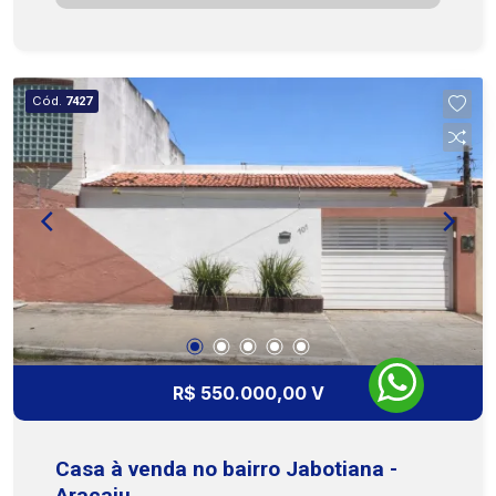
banheiro social, sala ampla, varanda, cozinha
funcional e 1 vaga de garagem, proporcionando
ambientes bem distribuídos e confortáveis. O
condomínio dispõe de área de lazer, agregando
Cód.
7427
mais comodidade e qualidade de vida aos
moradores. A localização é um dos grandes
diferenciais, com fácil acesso à orla, praias,
restaurantes, supermercados e diversos
serviços essenciais, garantindo praticidade no
dia a dia. Uma ótima opção para morar ou investir.
COHAB Premium Imobiliária - PJ 208 (79) 3231-
3231 - WhatsApp 24h: (79) 99809-2358
R$ 550.000,00 V
Casa à venda no bairro Jabotiana -
Aracaju