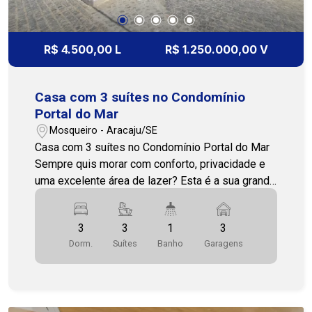
R$ 4.500,00 L
R$ 1.250.000,00 V
Casa com 3 suítes no Condomínio
Portal do Mar
Mosqueiro - Aracaju/SE
Casa com 3 suítes no Condomínio Portal do Mar
Sempre quis morar com conforto, privacidade e
uma excelente área de lazer? Esta é a sua grande
oportunidade! Casa amplo e bem distribuído, com
3 suítes, sendo uma suíte com ar-condicionado e
3
3
1
3
box, e uma suíte master com ar-condicionado e
Dorm.
Suítes
Banho
Garagens
banheira, garantindo mais conforto e sofisticação.
O imóvel conta ainda com sala espaçosa, varanda
agradável, lavabo, cozinha funcional e área de
serviço. Para momentos de lazer, o imóvel