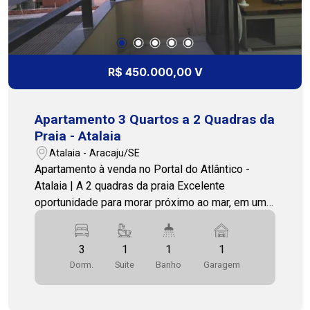
R$ 450.000,00 V
Apartamento 3 Quartos a 2 Quadras da
Praia - Atalaia
Atalaia - Aracaju/SE
Apartamento à venda no Portal do Atlântico -
Atalaia | A 2 quadras da praia Excelente
oportunidade para morar próximo ao mar, em um
apartamento amplo e bem distribuído, ideal para
quem busca conforto e qualidade de vida.
3
1
1
1
Localizado na Atalaia, a apenas 2 quadras da
Dorm.
Suite
Banho
Garagem
praia, em uma região valorizada e com fácil
acesso a comércios e serviços. Características
do imóvel: 3 quartos, sendo 1 suíte Dependência