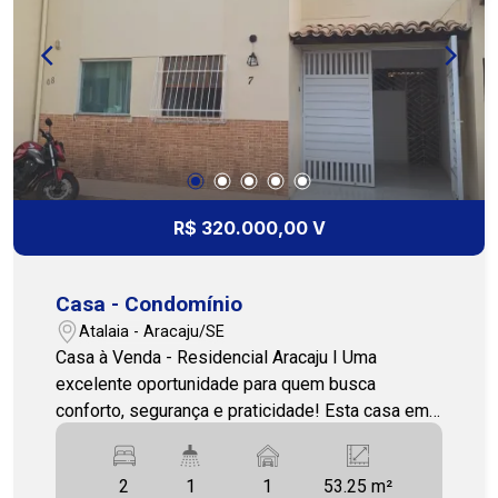
toda a família. Para seu lazer e comodidade, o
condomínio oferece uma infraestrutura completa,
com brinquedoteca, salão de festas, salão de
jogos, piscina adulto e infantil, campo de futebol,
parque infantil, academia e espaço gourmet ?
perfeito para aproveitar bons momentos com
amigos e familiares. Ideal para quem busca
conforto, segurança e qualidade de vida em um
só lugar. Entre em contato e agende sua visita.
R$ 320.000,00 V
Cohab Premium Imobiliária PJ 208. (79) 3231-
1010 FILIAL ATALAIA.
Casa - Condomínio
Atalaia - Aracaju/SE
Casa à Venda - Residencial Aracaju I Uma
excelente oportunidade para quem busca
conforto, segurança e praticidade! Esta casa em
condomínio possui dois pavimentos e ambientes
bem distribuídos, ideal para o dia a dia. Conta
2
1
1
53.25 m²
com 2 quartos (sendo um com closet), banheiro