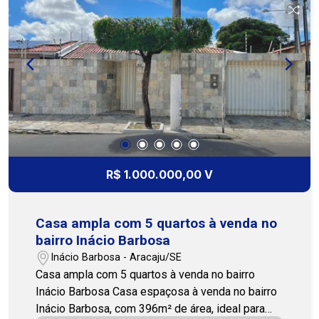
agradável, cozinha espaçosa, área de serviço,
dependência de empregada, depósito, quintal,
piscina privativa, 3 vagas de garagem. Área de
lazer do condomínio: Brinquedoteca, salão de
festas, salão de jogos, piscina adulto e infantil,
campo de futebol, parque infantil, academia
equipada, espaço gourmet. Um imóvel completo,
ideal para quem deseja viver com conforto,
segurança e lazer em um dos melhores
condomínios da região. Entre em contato para
R$ 1.000.000,00 V
mais informações ou para agendar uma visita.
Nossa equipe está pronta para te atender!
(79)3231-1010 - Cohab Premium Imobiliária
Casa ampla com 5 quartos à venda no
bairro Inácio Barbosa
Inácio Barbosa - Aracaju/SE
Casa ampla com 5 quartos à venda no bairro
Inácio Barbosa Casa espaçosa à venda no bairro
Inácio Barbosa, com 396m² de área, ideal para