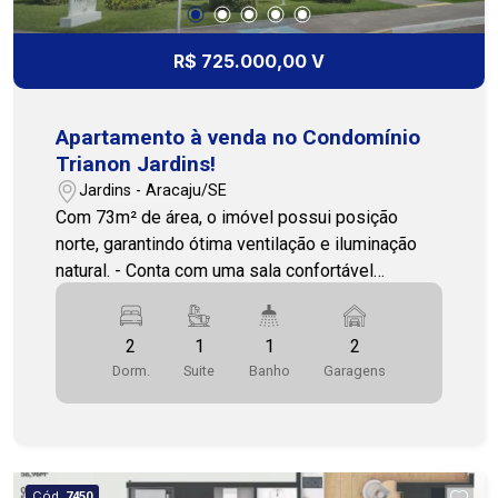
R$ 725.000,00 V
Apartamento à venda no Condomínio
Trianon Jardins!
Jardins - Aracaju/SE
Com 73m² de área, o imóvel possui posição
norte, garantindo ótima ventilação e iluminação
natural. - Conta com uma sala confortável
integrada à varanda, dois quartos (sendo um
suíte), um banheiro social, cozinha funcional e
2
1
1
2
área de serviço. Além disso, dispõe de 2 vagas
Dorm.
Suite
Banho
Garagens
de garagem. Uma excelente oportunidade para
quem busca conforto, praticidade e qualidade de
vida! Entre em contato e agende sua visita!
FILIAL ATALAIA 79 3231-1010 COHAB
PREMIUM IMOBILIARIA PJ 208.
Cód.
7450