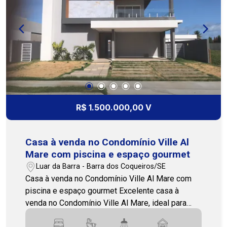
aproveitar bons momentos com a família sem
sair de casa. Uma excelente opção para quem
quer morar bem, com mais espaço e em uma
localização valorizada. Entre em contato para
mais informações ou para agendar uma visita.
Nossa equipe está pronta para te atender!
(79)3231-3231 - Cohab Premium Imobiliária
R$ 1.500.000,00 V
Casa à venda no Condomínio Ville Al
Mare com piscina e espaço gourmet
Luar da Barra - Barra dos Coqueiros/SE
Casa à venda no Condomínio Ville Al Mare com
piscina e espaço gourmet Excelente casa à
venda no Condomínio Ville Al Mare, ideal para
quem busca conforto, privacidade e lazer