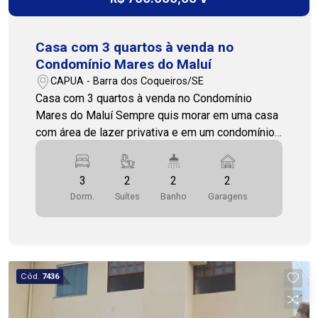
Premium Imobiliária - PJ 208 (79) 3231.3231
WhatsApp 24h: (79) 99809-2358
Casa com 3 quartos à venda no
Condomínio Mares do Maluí
CAPUA - Barra dos Coqueiros/SE
Casa com 3 quartos à venda no Condomínio
Mares do Maluí Sempre quis morar em uma casa
com área de lazer privativa e em um condomínio
completo? Esta é a sua oportunidade! Casa com
3 quartos, 2 banheiros, sala aconchegante,
3
2
2
2
lavabo, varanda e cozinha funcional, além de área
Dorm.
Suítes
Banho
Garagens
de serviço. O imóvel conta ainda com um
excelente espaço externo, incluindo quintal e
piscina privativa, ideal para momentos de lazer e
descanso. Possui também 2 vagas de garagem.
Na parte interna, os ambientes são bem
Cód.
7436
distribuídos e confortáveis, proporcionando
praticidade no dia a dia e um espaço ideal para