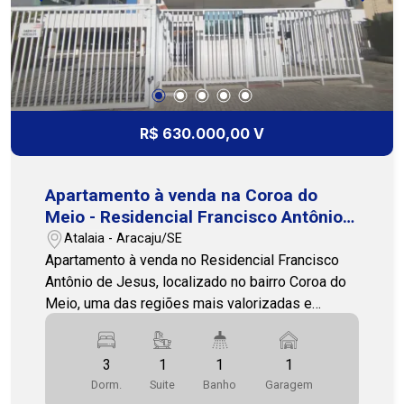
R$ 630.000,00 V
Apartamento à venda na Coroa do
Meio - Residencial Francisco Antônio
de Jesus
Atalaia - Aracaju/SE
Apartamento à venda no Residencial Francisco
Antônio de Jesus, localizado no bairro Coroa do
Meio, uma das regiões mais valorizadas e
desejadas de Aracaju. Com 80 m² de área
privativa e posição leste/sul, o imóvel oferece
3
1
1
1
excelente ventilação e iluminação natural ao
Dorm.
Suite
Banho
Garagem
longo do dia. Conta com 3 quartos, sendo 1 suíte,