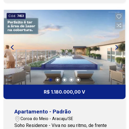
uma área de serviço funcional. A varanda
proporciona um ambiente agradável para
Cód.
7453
momentos de descanso, enquanto o quintal
amplo oferece diversas possibilidades de uso.
Para quem valoriza lazer e praticidade, o imóvel
conta com piscina privativa, terraço perfeito para
confraternizações e um depósito para
organização extra. São 4 vagas de garagem,
oferecendo total comodidade e segurança. Uma
excelente opção para quem busca qualidade de
vida, espaço e um ambiente perfeito para
aproveitar bons momentos no dia a dia. Entre em
contato e agende sua visita. Cohab Premium
R$ 1.180.000,00 V
Imobiliária PJ 208 - (79) 3231-1010
Apartamento - Padrão
Coroa do Meio - Aracaju/SE
Soho Residence - Viva no seu ritmo, de frente