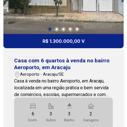
veículo. Localizada em um bairro tranquilo, em
constante crescimento e valorização, com fácil
acesso às principais vias da região. Entre em
contato para mais informações e agende sua
visita! Nossa equipe está pronta para te atender!
(79) 3231-1010 Cohab Premium Imobiliária
R$ 1.300.000,00 V
Casa com 6 quartos à venda no bairro
Aeroporto, em Aracaju
Aeroporto - Aracaju/SE
Casa à venda no bairro Aeroporto, em Aracaju,
localizada em uma região prática e bem servida
de comércios, escolas, supermercados e com
fácil acesso às principais vias da cidade,
proporcionando mais comodidade no dia a dia. O
6
3
3
2
imóvel é amplo e bem distribuído, contando com
Dorm.
Suítes
Banho
Garagens
6 quartos, sendo 3 suítes, além de 3 banheiros