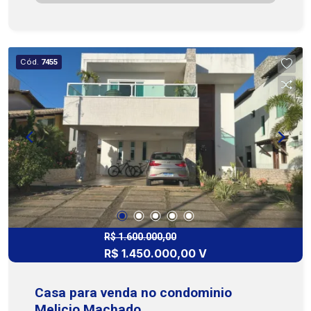
sociais. Possui duas salas espaçosas, ideais
para ambientes de estar e jantar, cozinha ampla,
varanda agradável e área de serviço. Dispõe
ainda de dependência completa de empregada
Cód.
7455
com banheiro, depósito e quintal. Para momentos
de lazer, a casa oferece piscina, perfeita para
reunir família e amigos, além de contar com 2
vagas de garagem. Uma excelente opção para
quem busca espaço, conforto e praticidade em
um dos bairros mais acessíveis da cidade. Entre
em contato para mais informações ou para
agendar uma visita. Nossa equipe está pronta
para te atender! (79)3231-1010 - Cohab Premium
Imobiliária
R$ 1.600.000,00
R$ 1.450.000,00 V
Casa para venda no condominio
Melicio Machado