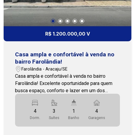
imóvel completo, pensado para quem valoriza
conforto, praticidade e qualidade de vida. Quer
conhecer de perto? Entre em contato e agende
sua visita! 79 3231-3231 COHAB PREMIUM
IMOBILIARIA PJ 208.
R$ 1.200.000,00 V
Casa ampla e confortável à venda no
bairro Farolândia!
Farolândia - Aracaju/SE
Casa ampla e confortável à venda no bairro
Farolândia! Excelente oportunidade para quem
busca espaço, conforto e lazer em um dos
bairros mais valorizados da região. O imóvel
conta com 4 quartos, sendo 3 suítes bem
4
3
1
4
distribuídas, garantindo privacidade e
Dorm.
Suítes
Banho
Garagens
comodidade para toda a família. Além disso,
dispõe de 1 banheiro social. A casa possui uma
cozinha espaçosa, ideal para o dia a dia, além de