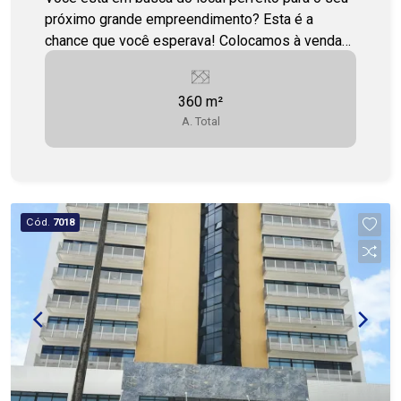
próximo grande empreendimento? Esta é a
chance que você esperava! Colocamos à venda
um excelente ponto comercial no coração do
bairro Siqueira Campos, em uma localização
360 m²
simplesmente imbatível para o sucesso do seu
A. Total
negócio. Destaques do Imóvel: Área Generosa:
São 360m² de espaço, prontos para serem
adaptados às suas necessidades, seja para um
grande varejo, um atacado, uma nova sede
corporativa ou qualquer outro projeto ambicioso.
Cód.
7018
Localização Estratégica e de Alto Fluxo: Situado
em uma rua com intenso fluxo de veículos e
pessoas. A visibilidade é garantida! Vizinhança
de Peso: Localizado ao lado do tradicional Posto
de Combustível São Cristóvão e próximo a
diversas agências bancárias, garantindo um
tráfego constante de potenciais clientes e uma
área de grande movimentação comercial. Acesso