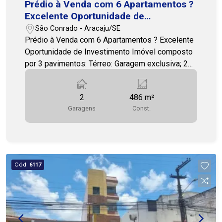
Prédio à Venda com 6 Apartamentos ?
Excelente Oportunidade de
Investimento
São Conrado - Aracaju/SE
Prédio à Venda com 6 Apartamentos ? Excelente
Oportunidade de Investimento Imóvel composto
por 3 pavimentos: Térreo: Garagem exclusiva; 2
apartamento com 2 quartos, sala, cozinha, área de
serviço e banheiro cada. Primeiro e Segundo
2
486 m²
Pavimentos: Cada pavimento contém 2
Garagens
Const.
apartamentos; Todos os apartamentos possuem
2 quartos, sala, cozinha, área de serviço e
banheiro. Ideal para moradia ou investimento,
com potencial para gerar renda com locações.
Localização estratégica e ótima infraestrutura.
Cód.
6117
Entre em contato para mais informações e
agende uma visita!