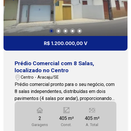
R$ 1.200.000,00 V
Prédio Comercial com 8 Salas,
localizado no Centro
Centro - Aracaju/SE
Prédio comercial pronto para o seu negócio, com
8 salas independentes, distribuídas em dois
pavimentos (4 salas por andar), proporcionando
versatilidade e espaço suficiente para diferentes
tipos de empresas. Estado: Totalmente
2
405 m²
405 m²
reformado, com acabamentos modernos e
Garagens
Const.
A. Total
prontos para uso imediato. Ambientes: Salas