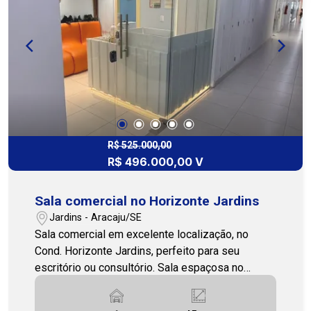
estratégica na Treze de Julho, próximo a
farmácias, restaurantes, padarias, clínicas e
hospital. Invista em um ponto comercial com alto
potencial de valorização e visibilidade. Entre em
contato para mais informações e agende sua
visita. 79 3231-3231 COHAB PREMIUM
IMOBILIARIA.
R$ 525.000,00
R$ 496.000,00 V
Sala comercial no Horizonte Jardins
Jardins - Aracaju/SE
Sala comercial em excelente localização, no
Cond. Horizonte Jardins, perfeito para seu
escritório ou consultório. Sala espaçosa no
Empresarial Horizonte Jardins, um
empreendimento que oferece conforto, elegância