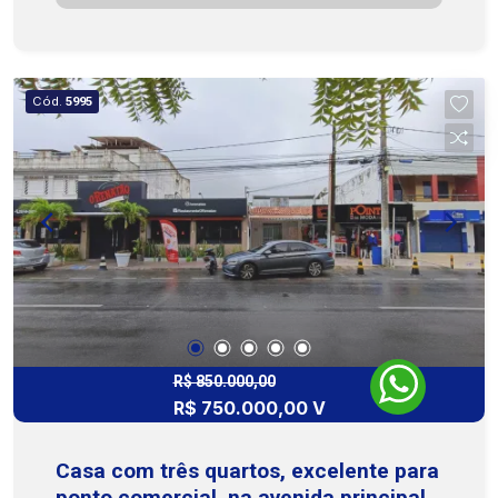
amplas, iluminadas e arejadas, criando um
ambiente de trabalho agradável e produtivo.
Infraestrutura: Equipado com instalações para
internet e telefonia, além de banheiros. Situado
Cód.
5995
em uma área de alta visibilidade e fluxo intenso,
o imóvel oferece fácil acesso a transporte
público, comércios e serviços essenciais,
atraindo clientes e colaboradores. Ideal para
escritórios, consultórios, agências, ou qualquer
outro empreendimento que busque um espaço
estratégico e bem localizado. Não deixe essa
oportunidade passar! Entre em contato conosco
para mais informações e agende sua visita.
Transforme este espaço no novo endereço do
seu negócio! Cohab Premium Imobiliária ? PJ208
R$ 850.000,00
R$ 750.000,00 V
(79) 3231.3231
Casa com três quartos, excelente para
ponto comercial, na avenida principal