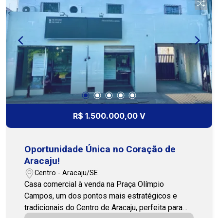
imóvel com a agradável luz da manhã, tornando
os ambientes mais vivos, energéticos e
acolhedores, sem o calor excessivo da tarde.
Este é o lugar perfeito para você que pensa
grande e precisa de uma estrutura à altura dos
seus sonhos. É a oportunidade de ter um
endereço marcante e um espaço adaptável que
vai impulsionar seus resultados. Não perca a
chance de transformar esses 962m² na sua
próxima grande conquista! Cohab Premium
R$ 1.500.000,00 V
Imobiliaria PJ 208 79 3231-3231 / 79 99809-
2358
Oportunidade Única no Coração de
Aracaju!
Centro - Aracaju/SE
Casa comercial à venda na Praça Olímpio
Campos, um dos pontos mais estratégicos e
tradicionais do Centro de Aracaju, perfeita para