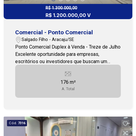
empreender ou investir em uma região
valorizada, com grande potencial de crescimento.
R$ 1.300.000,00
R$ 1.200.000,00 V
Entre em contato e agende sua visita! Cohab
Premium Imóbiliaria (79)3231-3231
Comercial - Ponto Comercial
Salgado Filho - Aracaju/SE
Ponto Comercial Duplex à Venda - Treze de Julho
Excelente oportunidade para empresas,
escritórios ou investidores que buscam um
imóvel amplo, funcional e em localização
privilegiada. Imóvel duplex, posição leste.
176 m²
Pavimento Térreo: Recepção estruturada 5 salas
A. Total
Sala de reunião Banheiro social Jardim de inverno
Cozinha Área de serviço Dependência completa
Pavimento Superior: Sala de espera Banheiro
social 6 salas 2 banheiros Área de ventilação
Imóvel com excelente divisão interna e estrutura
Cód.
7316
ideal para área da saúde, advocacia, coworking,
cursos ou empresas administrativas. Localização