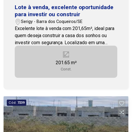
Lote à venda, excelente oportunidade
para investir ou construir
Serigy - Barra dos Coqueiros/SE
Excelente lote à venda com 201,65m², ideal para
quem deseja construir a casa dos sonhos ou
investir com segurança. Localizado em uma
região em constante valorização, o terreno
oferece ótima metragem, topografia favorável e
201.65 m²
grande potencial construtivo. Perfeito para
Const.
projetos residenciais modernos, o lote
proporciona liberdade para planejar cada detalhe
do imóvel, garantindo conforto, funcionalidade e
valorização patrimonial. Uma oportunidade para
quem busca qualidade de vida, praticidade e
Cód.
7239
retorno sobre investimento, em uma área com
fácil acesso e crescimento contínuo. Entre em
contato e saiba mais! 79 3231-3231 COHAB
PREMIUM IMOBILIARIA PJ 208