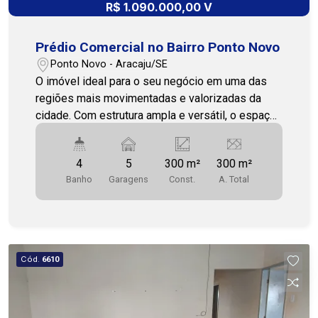
R$ 1.090.000,00 V
Prédio Comercial no Bairro Ponto Novo
Ponto Novo - Aracaju/SE
O imóvel ideal para o seu negócio em uma das
regiões mais movimentadas e valorizadas da
cidade. Com estrutura ampla e versátil, o espaço
atende perfeitamente a empreendimentos como
padarias, restaurantes, açougues, mercados,
4
5
300 m²
300 m²
distribuidoras e diversas outras atividades
Banho
Garagens
Const.
A. Total
comerciais. Características do imóvel: Área
construída de 300 m² distribuída em dois
pavimentos; Salão principal amplo para
atendimento ao público; Escritório e banheiro de
serviço; Pavimento superior com salão, 3 salas
Cód.
6610
adicionais e 1 câmara fria, oferecendo
praticidade para armazenamento, produção ou
atividades administrativas; Posição Norte,