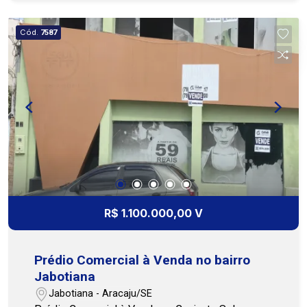
uso conforme a necessidade do negócio. O
espaço pode ser adaptado para depósito, centro
Cód.
7587
de distribuição, oficina, operação comercial,
estoque ou outras atividades que demandem
metragem generosa e boa funcionalidade. Na
posição solar Leste, o galpão conta com melhor
aproveitamento da iluminação natural no período
da manhã, contribuindo para um ambiente mais
agradável ao longo do dia. Uma oportunidade para
quem busca investir ou instalar sua empresa em
uma região de fácil acesso, com espaço amplo e
potencial para diferentes segmentos. Agende
uma visita com nossos especialistas. Cohab
R$ 1.100.000,00 V
Premium Imobiliária - PJ 208 (79) 3231-3231 /
WhatsApp (79) 99175-0071
Prédio Comercial à Venda no bairro
Jabotiana
Jabotiana - Aracaju/SE