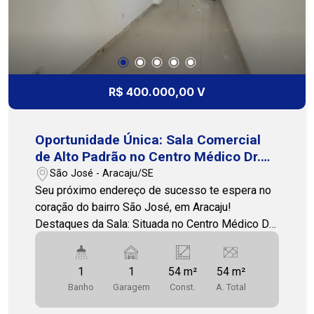
Imobiliaria - PJ 208 3231-3231 / 79 99809-2358
R$ 400.000,00 V
Oportunidade Única: Sala Comercial
de Alto Padrão no Centro Médico Dr.
José Augusto Barreto!
São José - Aracaju/SE
Seu próximo endereço de sucesso te espera no
coração do bairro São José, em Aracaju!
Destaques da Sala: Situada no Centro Médico Dr.
José Augusto Barreto, um dos endereços mais
conceituados e de maior fluxo de público na área
1
1
54 m²
54 m²
de saúde de Aracaju. Ideal para médicos,
Banho
Garagem
Const.
A. Total
dentistas, psicólogos e outros profissionais da
saúde e áreas afins. Com generosos 54m² de