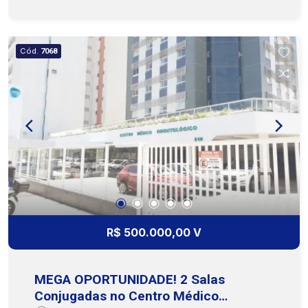
área privativa, você terá todo o espaço
necessário para montar um consultório ou
escritório moderno, confortável e eficiente. O
Cód.
7068
Centro Médico oferece segurança, elevadores
modernos, recepção e estacionamento rotativo,
garantindo conforto e comodidade para você e
seus clientes/pacientes. Estar em um centro
médico é sinônimo de visibilidade e constante
circulação de pessoas que buscam serviços de
saúde e bem-estar. Não perca a chance de elevar
o nível do seu negócio em um dos melhores
pontos da cidade! Entre em contato agora e
agende sua visita! Cohab Premium Imobiliaria -
PJ 208 3231-3231 / 79 99809-2358
R$ 500.000,00 V
MEGA OPORTUNIDADE! 2 Salas
Conjugadas no Centro Médico