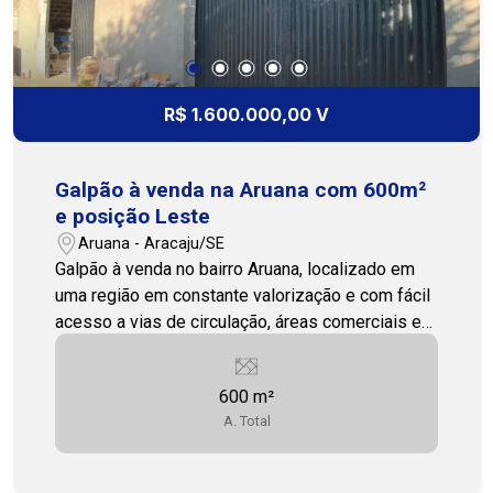
R$ 1.600.000,00 V
Galpão à venda na Aruana com 600m²
e posição Leste
Aruana - Aracaju/SE
Galpão à venda no bairro Aruana, localizado em
uma região em constante valorização e com fácil
acesso a vias de circulação, áreas comerciais e
pontos estratégicos da cidade. A localização
favorece empresas que buscam praticidade para
600 m²
logística, armazenamento, distribuição ou
A. Total
funcionamento de atividades comerciais. Com
600m², o imóvel oferece uma área ampla e
versátil, permitindo diferentes possibilidades de