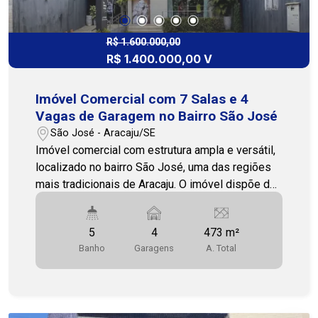
anúncio passaram por ajustes visuais para
melhor apresentação do imóvel, podendo não
representar de forma totalmente fidedigna o
R$ 1.600.000,00
R$ 1.400.000,00 V
estado atual do espaço. Recomendamos a visita
presencial para conferência das condições reais
do imóvel. Entre em contato para mais
Imóvel Comercial com 7 Salas e 4
informações e agende sua visita! Cohab
Vagas de Garagem no Bairro São José
Premium Imobiliária - PJ 208 (79) 3231-3231
São José - Aracaju/SE
Imóvel comercial com estrutura ampla e versátil,
localizado no bairro São José, uma das regiões
mais tradicionais de Aracaju. O imóvel dispõe de
recepção, sete salas que permitem diferentes
configurações de uso, sendo uma delas com
5
4
473 m²
banheiro privativo. Conta ainda com cinco
Banho
Garagens
A. Total
banheiros distribuídos pelo imóvel,
proporcionando praticidade para colaboradores,
clientes e visitantes. Os ambientes favorecem a
organização dos setores administrativos,