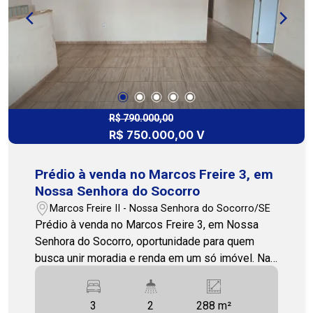
proporcionando boa ventilação e iluminação
natural; Tubulação de gás instalada, facilitando a
utilização de equipamentos e cozinhas
profissionais; Fácil acesso às principais vias da
cidade. Localizado no bairro Ponto Novo, o
imóvel está inserido em uma região com grande
circulação de pessoas, cercada por residências,
comércios e serviços. A Rua Isaías Amâncio de
R$ 790.000,00
R$ 750.000,00 V
Jesus possui localização estratégica,
favorecendo a visibilidade da empresa e a
comodidade de clientes e colaboradores. Uma
Prédio à venda no Marcos Freire 3, em
oportunidade para quem busca espaço,
Nossa Senhora do Socorro
funcionalidade e uma localização que contribui
Marcos Freire II - Nossa Senhora do Socorro/SE
para o desenvolvimento das atividades
Prédio à venda no Marcos Freire 3, em Nossa
comerciais. Para mais informações e
Senhora do Socorro, oportunidade para quem
agendamento de visita, entre em contato com
busca unir moradia e renda em um só imóvel. Na
nossa equipe. Cohab Premium Imobiliária ? PJ
parte inferior, o prédio conta com um espaço
208 79 3231-3231 / 79 99809-2358
comercial em pleno funcionamento, ideal para
3
2
288 m²
diferentes tipos de negócio. A localização