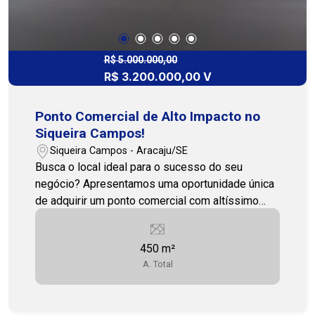
onde seus clientes já esperam encontrar
excelência! Agende sua visita e garanta seu
espaço neste centro de sucesso!
R$ 5.000.000,00
R$ 3.200.000,00 V
Ponto Comercial de Alto Impacto no
Siqueira Campos!
Siqueira Campos - Aracaju/SE
Busca o local ideal para o sucesso do seu
negócio? Apresentamos uma oportunidade única
de adquirir um ponto comercial com altíssimo
potencial de visibilidade e fluxo no coração do
Siqueira Campos! Localização Imbatível e
450 m²
Estratégica: Este imóvel está situado em uma rua
A. Total
de GRANDE FLUXO de veículos e pedestres,
garantindo que a sua marca seja vista por
milhares de pessoas diariamente. O melhor de