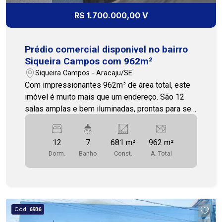
privilegiada e potencial ilimitado! Entre em
R$ 1.700.000,00 V
contato agora mesmo e agende sua visita! 79
3231-3231 COHAB PREMIUM IMOBILIARIA PJ
208
Prédio comercial disponivel no bairro
Siqueira Campos com 962m²
Siqueira Campos - Aracaju/SE
Com impressionantes 962m² de área total, este
imóvel é muito mais que um endereço. São 12
salas amplas e bem iluminadas, prontas para se
transformar em escritórios executivos,
consultórios de alto padrão, ateliês criativos ou
12
7
681 m²
962 m²
até mesmo um centro de eventos exclusivo. Para
Dorm.
Banho
Const.
A. Total
garantir a máxima funcionalidade, você conta com
7 banheiros e 3 áreas de serviço independentes.
Essa estrutura robusta é ideal para empresas
com grande fluxo de pessoas, garantindo
conforto e praticidade para todos. A posição
Cód.
6936
Leste é outro grande diferencial, banhando o