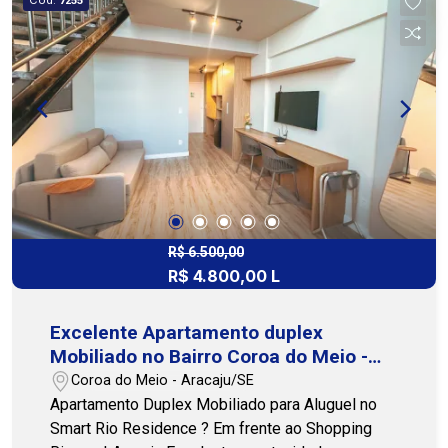
7255
com espaço gourmet, piscinas adulto e infantil,
playground, salão de festas, salão de jogos e
churrasqueira - perfeito para momentos de
descanso e lazer com família e amigos. Viva com
mais conforto, segurança e comodidade em um
ambiente pensado para o seu bem-estar. Agende
sua visita e venha conhecer! Alugue agora
mesmo. COHAB Premium Imobiliária - PJ 208
(79) 3231.1010 WhatsApp 24h: (79) 99809-2358
R$ 6.500,00
R$ 4.800,00 L
Excelente Apartamento duplex
Mobiliado no Bairro Coroa do Meio -
Aracaju
Coroa do Meio - Aracaju/SE
Apartamento Duplex Mobiliado para Aluguel no
Smart Rio Residence ? Em frente ao Shopping