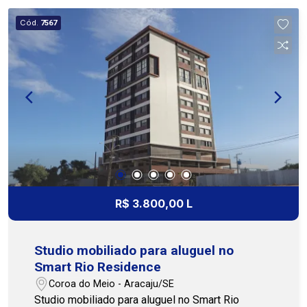
qualidade de vida e bem-estar. Dispõe ainda de 1
Cód.
7567
vaga de garagem, agregando mais praticidade e
segurança. Perfeito para quem deseja viver com
estilo em um empreendimento moderno, próximo
à praia, serviços e conveniências. Entre em
contato para mais informações ou para agendar
uma visita. Nossa equipe está pronta para te
atender! (79)3231-3231 - Cohab Premium
Imobiliária
R$ 3.800,00 L
Studio mobiliado para aluguel no
Smart Rio Residence
Coroa do Meio - Aracaju/SE
Studio mobiliado para aluguel no Smart Rio