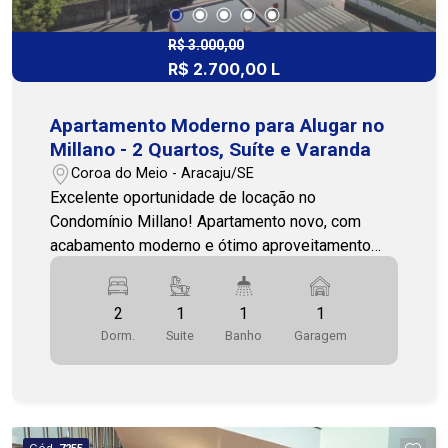
R$ 3.000,00
R$ 2.700,00 L
Apartamento Moderno para Alugar no
Millano - 2 Quartos, Suíte e Varanda
Coroa do Meio - Aracaju/SE
Excelente oportunidade de locação no
Condomínio Millano! Apartamento novo, com
acabamento moderno e ótimo aproveitamento
dos espaços, ideal para quem busca conforto,
praticidade e qualidade de vida. O imóvel conta
2
1
1
1
com 2 quartos, sendo 1 suíte, além de banheiro
Dorm.
Suite
Banho
Garagem
social, sala ampla para dois ambientes (estar e
jantar),varanda espaçosa, ideal para montar um
espaço gourmet, cozinha bem distribuída e área
de serviço. O condomínio oferece uma
infraestrutura completa de lazer e convivência,
Cód.