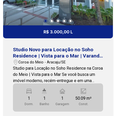
R$ 3.000,00 L
Studio Novo para Locação no Soho
Residence | Vista para o Mar | Varanda
Gourmet | Coroa do Meio
Coroa do Meio - Aracaju/SE
Studio para Locação no Soho Residence na Coroa
do Meio | Vista para o Mar Se você busca um
imóvel moderno, recém-entregue e em uma
localização privilegiada, este studio no Soho
Residence é a escolha ideal. Localizado na Coroa
1
1
1
50.09 m²
do Meio, um dos bairros mais valorizados de
Dorm.
Banho
Garagem
Const.
Aracaju, o empreendimento está próximo às
praias, Orla de Atalaia, Shopping Riomar,