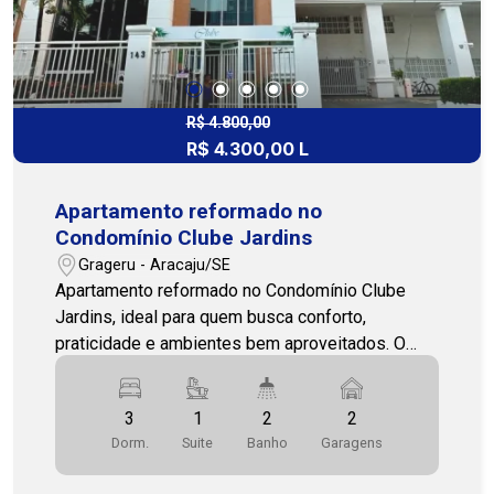
R$ 4.800,00
R$ 4.300,00 L
Apartamento reformado no
Condomínio Clube Jardins
Grageru - Aracaju/SE
Apartamento reformado no Condomínio Clube
Jardins, ideal para quem busca conforto,
praticidade e ambientes bem aproveitados. O
imóvel conta com sala, varanda, 3 quartos, sendo
1 suíte, todos com armários, suíte com box,
3
1
2
2
banheiro social com box, cozinha equipada com
Dorm.
Suite
Banho
Garagens
armários, forno elétrico e sugar, além de área de
serviço com armário e banheiro de serviço. Uma