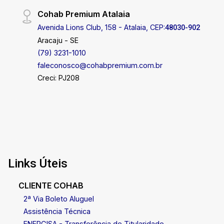
próximo a diversas conveniências. Para mais
Cohab Premium Atalaia
informações ou para agendar uma visita, entre em
contato, nossa equipe está pronta para te
Avenida Lions Club, 158 - Atalaia, CEP:
48030-902
atender! Cohab Premium Imobiliária - PJ 208 (79)
Aracaju - SE
3231-3231
(79) 3231-1010
faleconosco@cohabpremium.com.br
Creci: PJ208
Links Úteis
CLIENTE COHAB
2ª Via Boleto Aluguel
Assistência Técnica
ENERGISA - Transferência de Titularidade