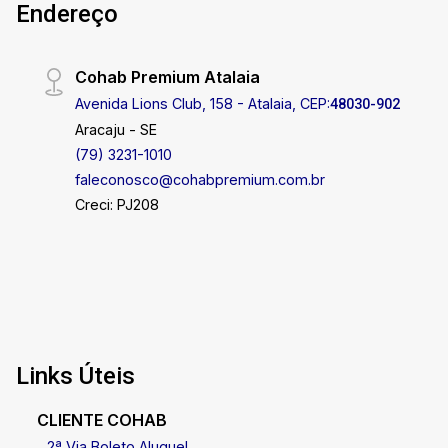
Endereço
Controle de Acesso. Trazendo mais
comodidade para você e seus cliente. Para mais
detalhes sobre o imóvel e para agendar uma
Cohab Premium Atalaia
visita, clique no ícone do WhatsApp abaixo.
Avenida Lions Club, 158 - Atalaia, CEP:
Nossa equipe está pronta para te ajudar! Cohab
48030-902
Premium Imobiliária - PJ 208 Agende sua visita
Aracaju - SE
e venha conhecer! Alugue agora mesmo. (79)
(79) 3231-1010
3231.3231 WhatsApp 24h: (79) 99809-2358
faleconosco@cohabpremium.com.br
Creci: PJ208
Links Úteis
CLIENTE COHAB
2ª Via Boleto Aluguel