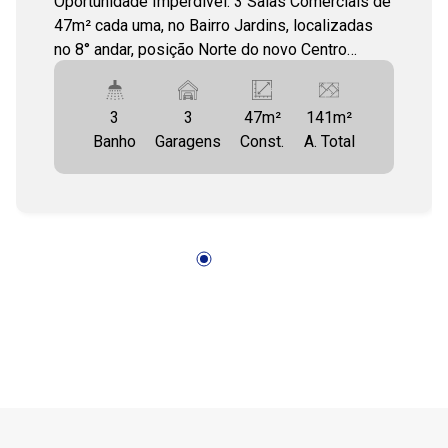
Oportunidade Imperdível: 3 Salas Comerciais de
47m² cada uma, no Bairro Jardins, localizadas
no 8° andar, posição Norte do novo Centro
15:00
Médico e Empresarial Premier(no Jardim
Europa, Aracaju). As 3 salas têm um total de
3
3
47m²
141m²
141m², são contíguas e a oferta é locação
Banho
Garagens
Const.
A. Total
conjunta delas. Ainda têm, em conjunto, 3 vagas
16:00
de garagem e 3 WC`s. Oportunidade de locação
para quem pretenda se instalar no bairro mais
procurado em Aracaju. Os ambientes das salas
têm piso rebaixado para facilita a reforma
oferecendo um ambiente funcional para
diferentes tipos de comércio, clínica médica etc.
Premier Centro Médico e Empresarial oferece
uma infraestrutura de ponta e alta tecnologia,
como sistema em Fibra Ótica, 2 Auditórios, 533
Vagas de Garagem (Todas Soltas), entrada e
saída independentes e rotativas, controle de
Biometria, Recepção com Tecnologia de Ponta e