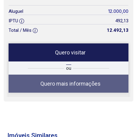
12.000,00
Aluguel
IPTU
492,13
Total / Mês
12.492,13
Quero visitar
ta
Qual o melhor dia e horário para
ou
você?
Quero mais informações
10
09:00
Aug/Mon
Imóveis Similares