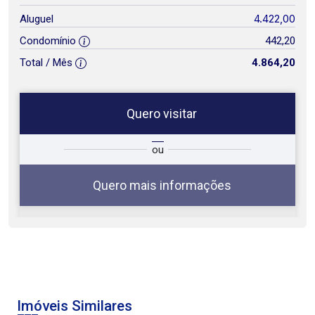
4.422,00
Aluguel
Condomínio
442,20
Total / Mês
4.864,20
Quero visitar
ta
Qual o melhor dia e horário para
ou
você?
Quero mais informações
06
09:00
Aug/Thu
Imóveis Similares