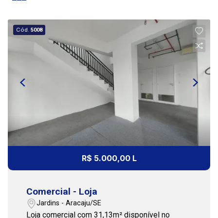
07
10:00
Cód.
5008
Aug/Fri
11:00
Continuar
12:00
13:00
R$ 5.000,00 L
Comercial - Loja
14:00
Jardins - Aracaju/SE
Loja comercial com 31,13m² disponível no