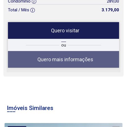
Condomínio
289,00
Total / Mês
3.179,00
Quero visitar
ta
Qual o melhor dia e horário para
ou
você?
Quero mais informações
10
09:00
Aug/Mon
Imóveis Similares
11
10:00