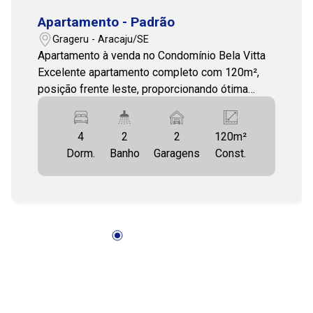
Apartamento - Padrão
16:00
Grageru - Aracaju/SE
Apartamento à venda no Condomínio Bela Vitta
Excelente apartamento completo com 120m²,
posição frente leste, proporcionando ótima
17:00
ventilação e abundante iluminação natural. Um
imóvel espaçoso e confortável em excelente
4
2
2
120m²
localização. Composto por: Sala ampla
Dorm.
Banho
Garagens
Const.
mobiliada Varanda 3 quartos, sendo 1 suíte
Escritório Cozinha com armários Área de
serviço Banheiro de serviço Entre em contato e
agende sua visita! 79 3231-3231 COHAB
PREMIUM IMOBILIARIA PJ 208.