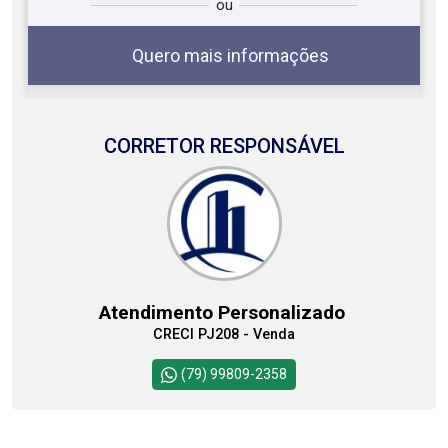
ou
você?
Quero mais informações
CORRETOR RESPONSÁVEL
07
08:00
Aug/Fri
08
09:00
Atendimento Personalizado
Aug/Sat
CRECI PJ208 - Venda
10:00
Continuar
(79) 99809-2358