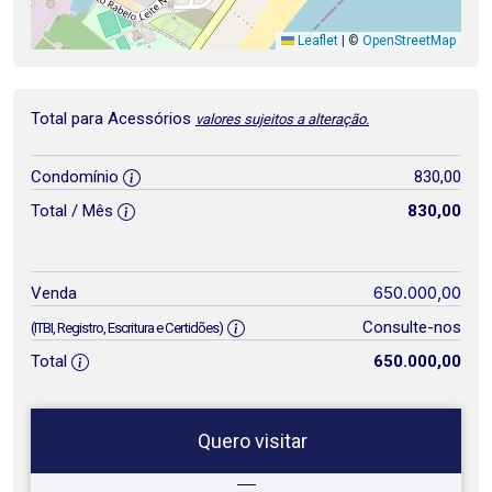
Leaflet
|
©
OpenStreetMap
Total para Acessórios
valores sujeitos a alteração.
Condomínio
830,00
Total / Mês
830,00
650.000,00
Venda
Consulte-nos
(ITBI, Registro, Escritura e Certidões)
Total
650.000,00
Quero visitar
ta
Qual o melhor dia e horário para