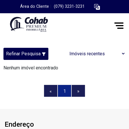
Área do Cliente
|
(079) 3231-3231
Refinar Pesquisa
Nenhum imóvel encontrado
«
1
»
Endereço