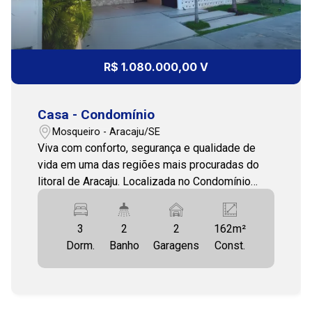
11:00
12:00
R$ 1.080.000,00 V
Casa - Condomínio
13:00
Mosqueiro - Aracaju/SE
Viva com conforto, segurança e qualidade de
vida em uma das regiões mais procuradas do
litoral de Aracaju. Localizada no Condomínio
14:00
Portal do Mar, no bairro Mosqueiro, esta
residência reúne espaços amplos, acabamento
3
2
2
162m²
de qualidade e uma completa estrutura de lazer,
Dorm.
Banho
Garagens
Const.
ideal para quem busca tranquilidade sem abrir
15:00
mão da praticidade. Com 355 m² de área total e
posição solar leste, o imóvel oferece ambientes
bem iluminados e ventilados. A casa dispõe de