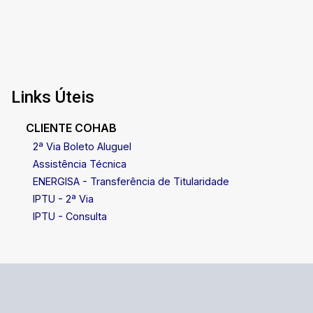
localização privilegiada. Entre em contato e
agende sua visita para conhecer este excelente
imóvel. Cohab Premium Imobiliária ? PJ 208 (79)
3231-1010
Links Úteis
CLIENTE COHAB
2ª Via Boleto Aluguel
Assistência Técnica
ENERGISA - Transferência de Titularidade
IPTU - 2ª Via
IPTU - Consulta