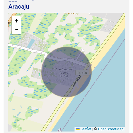
Aracaju
+
−
Leaflet
|
©
OpenStreetMap