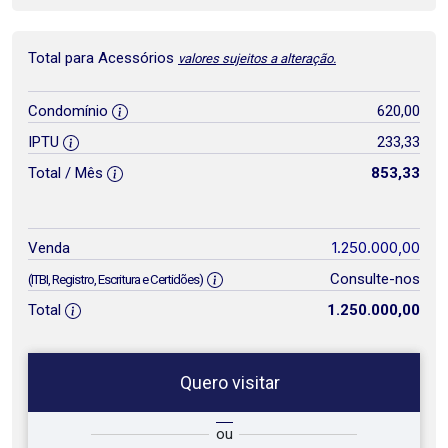
Total para Acessórios
valores sujeitos a alteração.
Condomínio
620,00
IPTU
233,33
Total / Mês
853,33
1.250.000,00
Venda
Consulte-nos
(ITBI, Registro, Escritura e Certidões)
Total
1.250.000,00
Quero visitar
ta
Qual o melhor dia e horário para
ou
você?