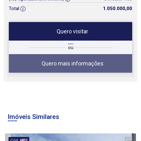
Total
1.050.000,00
Quero visitar
ta
Qual o melhor dia e horário para
ou
você?
Quero mais informações
08
08:00
Aug/Sat
Imóveis Similares
09:00
Cód.
6832