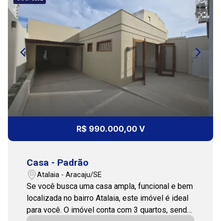
10:00
Continuar
11:00
12:00
R$ 990.000,00 V
Casa - Padrão
13:00
Atalaia - Aracaju/SE
Se você busca uma casa ampla, funcional e bem
localizada no bairro Atalaia, este imóvel é ideal
para você. O imóvel conta com 3 quartos, sendo