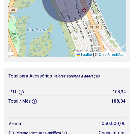
Leaflet
|
©
OpenStreetMap
Total para Acessórios
valores sujeitos a alteração.
IPTU
108,34
Total / Mês
108,34
1.050.000,00
Venda
Consulte-nos
(ITBI, Registro, Escritura e Certidões)