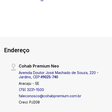
visita! Cohab Premium Imobiliária - PJ 208
Endereço
Cohab Premium Neo
Avenida Doutor José Machado de Souza, 220 -
Jardins, CEP:
49025-740
Aracaju - SE
(79) 3231-1500
faleconosco@cohabpremium.com.br
Creci: PJ208