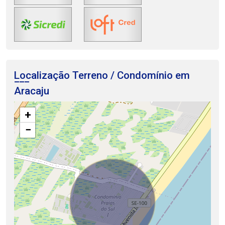
Localização Terreno / Condomínio em
Aracaju
+
−