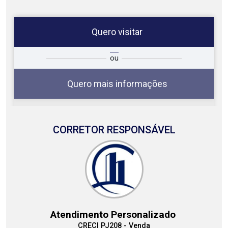
Quero visitar
ta
Qual o melhor dia e horário para
ou
você?
Quero mais informações
CORRETOR RESPONSÁVEL
06
08:00
Aug/Thu
07
09:00
Atendimento Personalizado
Aug/Fri
CRECI PJ208 - Venda