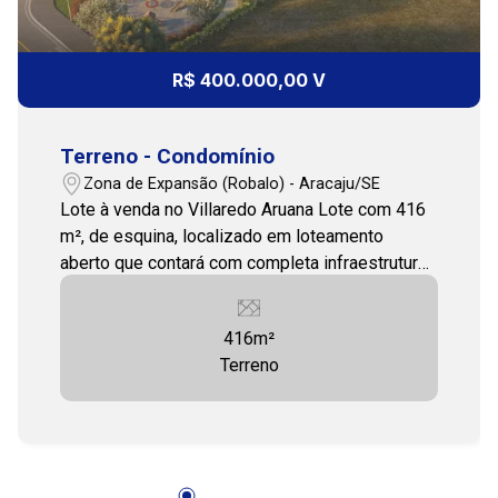
15:00
R$ 400.000,00 V
Terreno - Condomínio
16:00
Zona de Expansão (Robalo) - Aracaju/SE
Lote à venda no Villaredo Aruana Lote com 416
m², de esquina, localizado em loteamento
aberto que contará com completa infraestrutura
17:00
urbana, ideal para quem deseja morar ou investir
com segurança e potencial de valorização. O
416m²
loteamento terá como diferencial o acesso
Terreno
exclusivo ao rio, com deck para contemplar o
belíssimo pôr do sol, proporcionando qualidade
de vida e contato com a natureza. A região
contará com ampla estrutura de lazer e
convivência. Entre em contato e agende sua