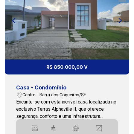
13:00
14:00
15:00
R$ 850.000,00 V
Casa - Condomínio
16:00
Centro - Barra dos Coqueiros/SE
Encante-se com esta incrível casa localizada no
exclusivo Terras Alphaville II, que oferece
segurança, conforto e uma infraestrutura
17:00
completa de lazer. Características do imóvel: 3
quartos, sendo 1 suíte aconchegante; Sala