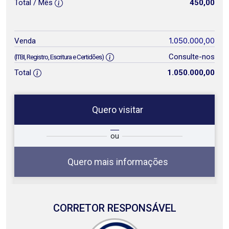
Total / Mês
450,00
1.050.000,00
Venda
Consulte-nos
(ITBI, Registro, Escritura e Certidões)
Total
1.050.000,00
Quero visitar
ta
Qual o melhor dia e horário para
ou
você?
Quero mais informações
CORRETOR RESPONSÁVEL
10