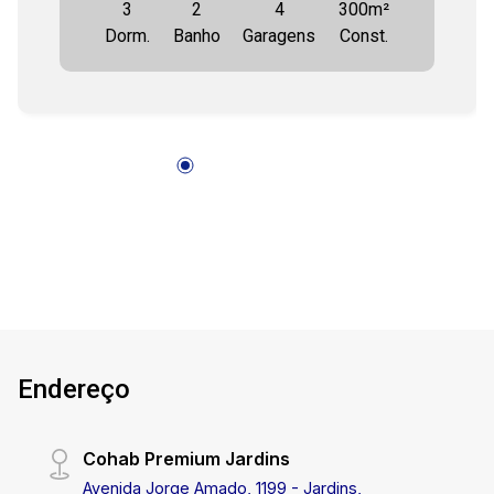
3
2
4
300m²
ampla e bem iluminada; Varanda perfeita para
Dorm.
Banho
Garagens
Const.
relaxar; Cozinha funcional e moderna; Espaço
goumet com piscina e churrasqueira; Poço
artesiano, ideal para sua comodidade; Posição
Leste; Quintal espaçoso para lazer e
personalização. Este imóvel é perfeito para
quem busca qualidade de vida em um
condomínio com toda a segurança e
tranquilidade. Entre em contato e agende sua
visita. Cohab Premium Imobiliária PJ 208. (79)
3231-1010 FILIAL ATALAIA.
Endereço
Cohab Premium Jardins
Avenida Jorge Amado, 1199 - Jardins,