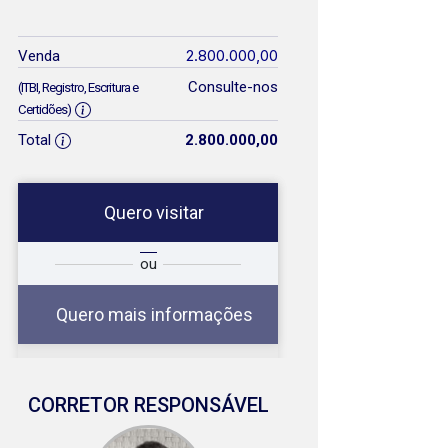
2.800.000,00
Venda
Consulte-nos
(ITBI, Registro, Escritura e
Certidões)
Total
2.800.000,00
Quero visitar
a
Qual o melhor dia e
ou
a
horário para você?
Quero mais informações
CORRETOR RESPONSÁVEL
08