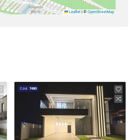
Leaflet
|
©
OpenStreetMap
Cód.
7480