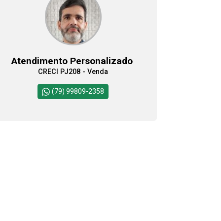
08:00
Aug/Sat
09:00
Atendimento Personalizado
CRECI PJ208 - Venda
10:00
Continuar
(79) 99809-2358
11:00
12:00