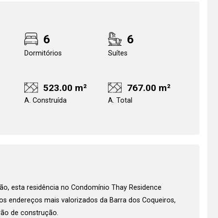
6
6
Dormitórios
Suítes
523.00 m²
767.00 m²
A. Construída
A. Total
Realize o login
Confirmar dados d
visit
08/08/2026
ção, esta residência no Condomínio Thay Residence
08h00
os endereços mais valorizados da Barra dos Coqueiros,
rão de construção.