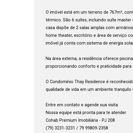
O imóvel está em um terreno de 767m², com 
térmico. São 6 suítes, incluindo suíte master
casa dispõe de 2 salas amplas com armários
Cada
home theater, escritório e área de serviço 
imóvel já conta com sistema de energia solar
Na área externa, a residência oferece piscina
proporcionando conforto e praticidade para t
e
Termos
Concordo com os
Privacidade
O Condomínio Thay Residence é reconhecido 
qualidade de vida em um ambiente tranquilo 
Entre em contato e agende sua visita.
Finalizar Cadastro
Nossa equipe está pronta para te atender.
Cohab Premium Imobiliária - PJ 208
(79) 3231-3231 / 79 99809-2358