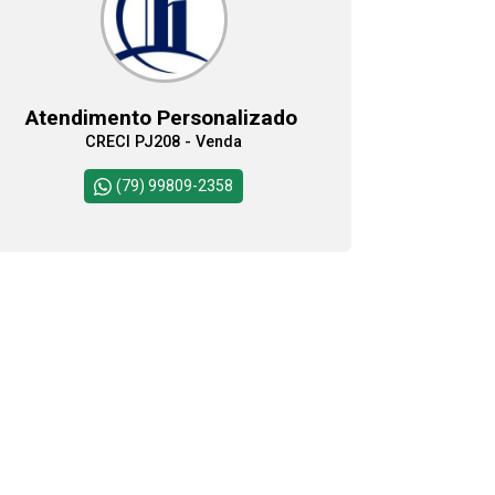
09:00
Atendimento Personalizado
CRECI PJ208 - Venda
10:00
Continuar
(79) 99809-2358
11:00
12:00