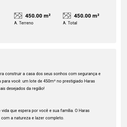
450.00 m²
450.00 m²
A. Terreno
A. Total
Realize o login
Confirmar dados d
visit
ra construir a casa dos seus sonhos com segurança e
 para você: um lote de 450m² no prestigiado Haras
is desejados da região!
08/08/2026
08h00
 vida que espera por você e sua família. O Haras
 com a natureza e lazer completo.
Login