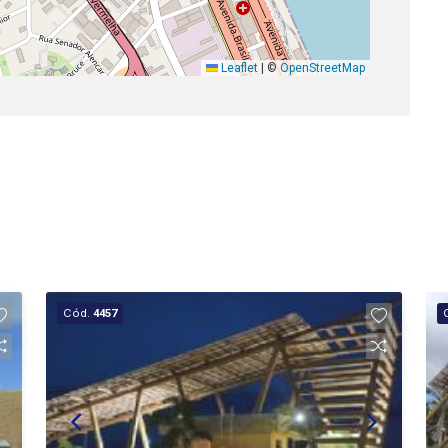
Leaflet
|
©
OpenStreetMap
Cód.
4457