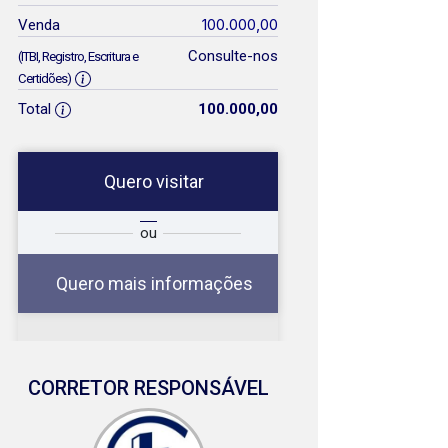
100.000,00
Venda
Consulte-nos
(ITBI, Registro, Escritura e
Certidões)
Total
100.000,00
Quero visitar
a
Qual o melhor dia e
ou
a
horário para você?
Quero mais informações
08
CORRETOR RESPONSÁVEL
08:00
Aug/Sat