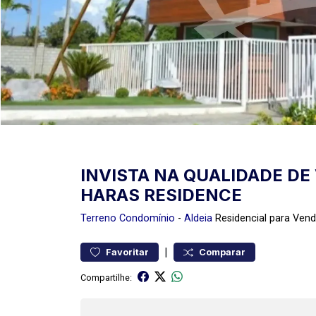
INVISTA NA QUALIDADE DE 
HARAS RESIDENCE
Terreno
Condomínio
-
Aldeia
Residencial para Ven
|
Favoritar
Comparar
Compartilhe: