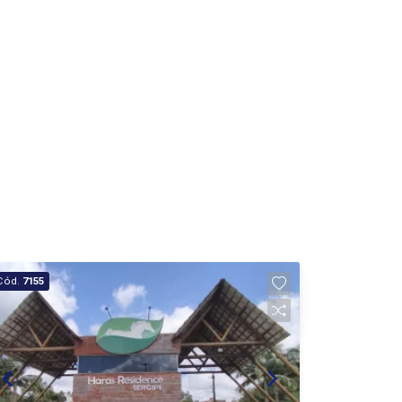
Cód.
7155