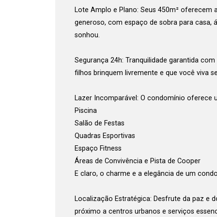
Lote Amplo e Plano: Seus 450m² oferecem a 
generoso, com espaço de sobra para casa, á
Cada
sonhou.
Segurança 24h: Tranquilidade garantida com p
filhos brinquem livremente e que você viva 
Lazer Incomparável: O condomínio oferece um
e
Termos
Concordo com os
Piscina
Privacidade
Salão de Festas
Quadras Esportivas
Espaço Fitness
Áreas de Convivência e Pista de Cooper
Finalizar Cadastro
E claro, o charme e a elegância de um cond
Localização Estratégica: Desfrute da paz e d
próximo a centros urbanos e serviços essenc