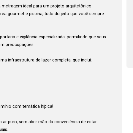
metragem ideal para um projeto arquitetônico
SERÁ CONFIRMADO
rea gourmet e piscina, tudo do jeito que você sempre
Esqueci minha senha
PELO CORRETOR
stre-se
ortaria e vigilância especializada, permitindo que seus
Agendar Visita
sem preocupações.
Fazer Agendamento
a infraestrutura de lazer completa, que inclui:
omínio com temática hípica!
o ar puro, sem abrir mão da conveniência de estar
iais.