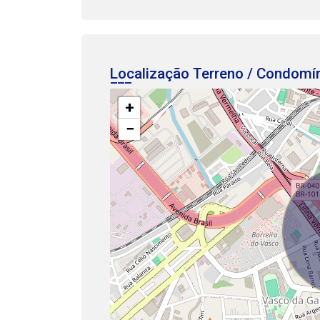
Localização Terreno / Condomí
+
−