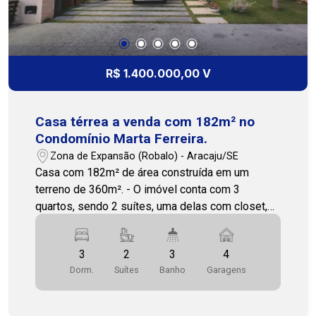
R$ 1.400.000,00 V
Casa térrea a venda com 182m² no
Condomínio Marta Ferreira.
Zona de Expansão (Robalo) - Aracaju/SE
Casa com 182m² de área construída em um
terreno de 360m². - O imóvel conta com 3
quartos, sendo 2 suítes, uma delas com closet,
além de sala de estar, sala de jantar e lavabo. A
cozinha é no estilo americano, com ilha, integrada
3
2
3
4
aos ambientes, e dispõe ainda de despensa, área
Dorm.
Suítes
Banho
Garagens
de serviço e depósito. - Na área externa, há um
amplo quintal com varanda e espaço verde, ideal
para a construção de piscina. O imóvel possui