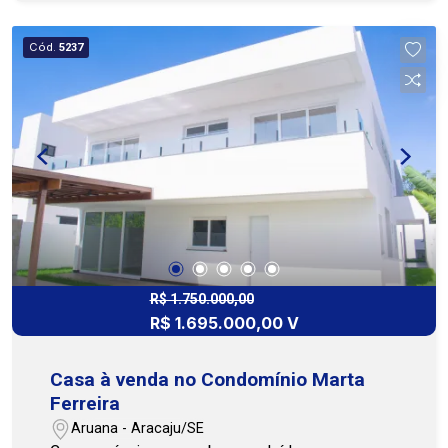
jardim na frente, laterais e fundo, proporcionando
um ambiente tranquilo, harmonioso e com
Cód.
5237
bastante contato com a natureza. - A garagem
comporta até 4 carros, sendo 2 vagas cobertas e
2 descobertas. - Posição sul. O imóvel está
situado em um condomínio com infraestrutura
completa de lazer, oferecendo piscina, academia,
salão de festas, sala de jogos, quadra esportiva
e amplas áreas comuns, ideal para momentos de
lazer, conforto e bem-estar. Além disso, possui
excelente localização, a apenas 500 metros do
Shopping Praia Sul e da praia. Entre em contato e
agende sua visita. Cohab Premium Imobiliária PJ
R$ 1.750.000,00
R$ 1.695.000,00 V
208. (79)3231-1010 FILIAL ATALAIA.
Casa à venda no Condomínio Marta
Ferreira
Aruana - Aracaju/SE