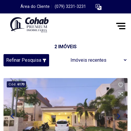
Área do Cliente
|
(079) 3231-3231
2 IMÓVEIS
Refinar Pesquisa
Cód.
6170