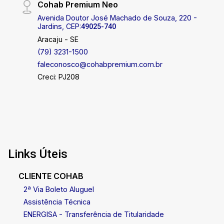
Cohab Premium Neo
confira o que pode ser seu próximo lar. Agende
sua visita ou entre em contato para saber mais
Avenida Doutor José Machado de Souza, 220 -
Jardins, CEP:
49025-740
detalhes. Disponibilidade de visitas de segunda
Aracaju - SE
a sábado, em horários flexíveis. COHAB
(79) 3231-1500
PREMIUM IMOBILIÁRIA - PJ 208 (79) 3231-
faleconosco@cohabpremium.com.br
3231 / 79 99809-2358
Creci: PJ208
Links Úteis
CLIENTE COHAB
2ª Via Boleto Aluguel
Assistência Técnica
ENERGISA - Transferência de Titularidade