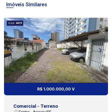
Aug/Sat
Imóveis Similares
09:00
Cód.
4419
10:00
Continuar
11:00
12:00
R$ 1.000.000,00 V
Comercial - Terreno