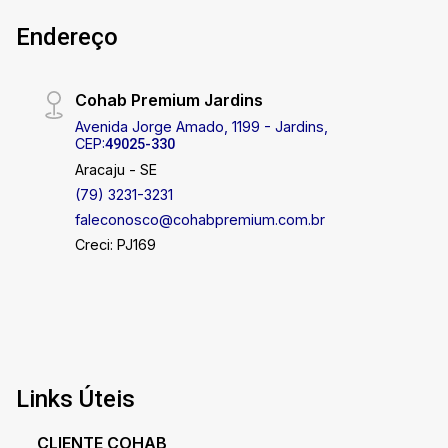
Imobiliária - PJ 208 (79) 3231.3231
Endereço
Cohab Premium Jardins
Avenida Jorge Amado, 1199 - Jardins,
CEP:
49025-330
Aracaju - SE
(79) 3231-3231
faleconosco@cohabpremium.com.br
Creci: PJ169
Links Úteis
CLIENTE COHAB