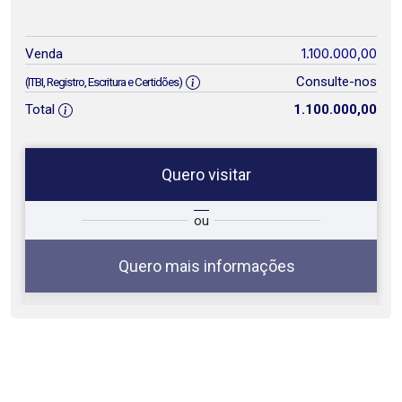
1.100.000,00
Venda
Consulte-nos
(ITBI, Registro, Escritura e Certidões)
Total
1.100.000,00
Quero visitar
ta
Qual o melhor dia e horário para
ou
você?
Quero mais informações
08
08:00