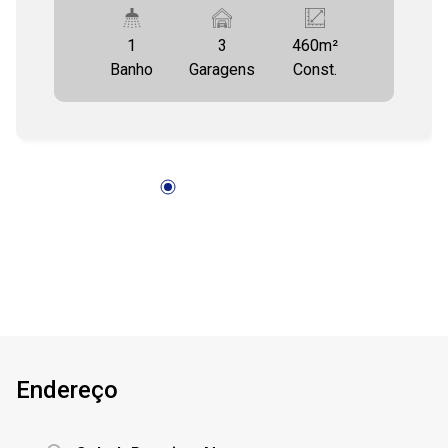
17:00
de 16 salas, 3 banheiros, 1 banheiro adaptado
para deficiente, 2 recepções, 3 vagas de
1
3
460m²
garagem, posição solar Sul/Oeste. Para mais
Banho
Garagens
Const.
informações entre em contato conosco e
agende a sua visita. COHAB PREMIUM
IMOBILIÁRIA - PJ 208 (79) 3231-3231
Endereço