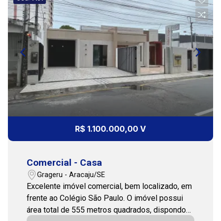
13:00
14:00
15:00
R$ 1.100.000,00 V
Comercial - Casa
16:00
Grageru - Aracaju/SE
Excelente imóvel comercial, bem localizado, em
frente ao Colégio São Paulo. O imóvel possui
área total de 555 metros quadrados, dispondo