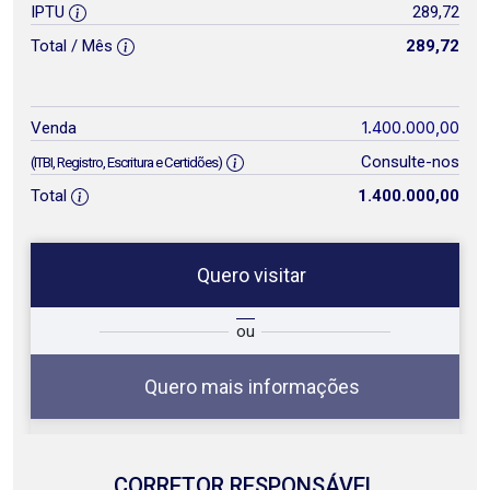
IPTU
289,72
Total / Mês
289,72
1.400.000,00
Venda
Consulte-nos
(ITBI, Registro, Escritura e Certidões)
Total
1.400.000,00
Quero visitar
ta
Qual o melhor dia e horário para
ou
você?
Quero mais informações
CORRETOR RESPONSÁVEL