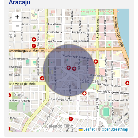
Aracaju
+
−
Leaflet
|
©
OpenStreetMap