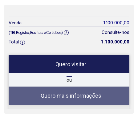
1.100.000,00
Venda
Consulte-nos
(ITBI, Registro, Escritura e Certidões)
Total
1.100.000,00
Quero visitar
ta
Qual o melhor dia e horário para
ou
você?
Quero mais informações
10