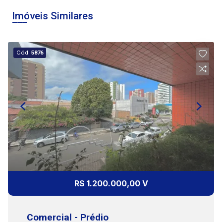
08:00
Aug/Mon
Imóveis Similares
09:00
Cód.
5876
10:00
Continuar
11:00
12:00
R$ 1.200.000,00 V
Comercial - Prédio